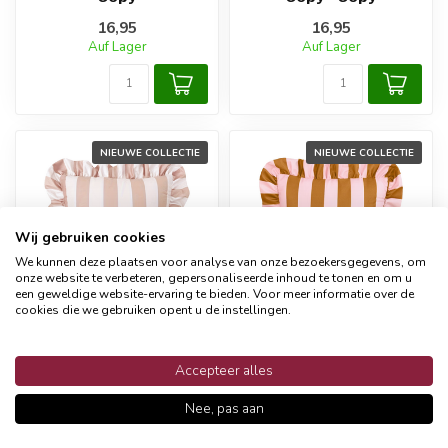
16,95
16,95
Auf Lager
Auf Lager
NIEUWE COLLECTIE
NIEUWE COLLECTIE
Wij gebruiken cookies
We kunnen deze plaatsen voor analyse van onze bezoekersgegevens, om
onze website te verbeteren, gepersonaliseerde inhoud te tonen en om u
een geweldige website-ervaring te bieden. Voor meer informatie over de
cookies die we gebruiken opent u de instellingen.
NOVÉE
NOVÉE
Streifen Blau/Rosa
Streifen Blau/Rosa
Accepteer alles
Kissenbezug | 45x45
Kissenbezug | 45x45
cm |
cm |
Nee, pas aan
Baumwolle/Polyester -
Baumwolle/Polyester -
Copy - Copy - Copy
Copy - Copy - Copy -