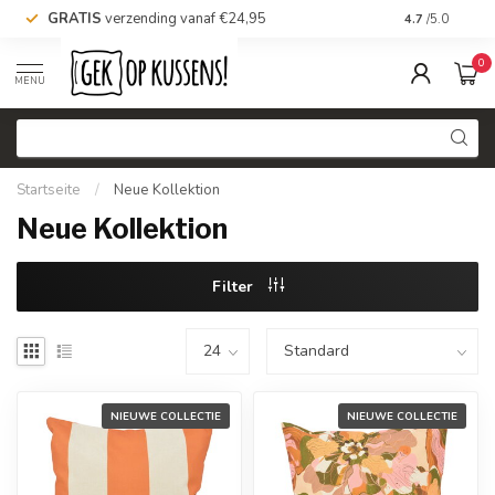
GRATIS
verzending vanaf €24,95
Voor 16.00 uu
4.7
/5.0
0
MENU
Startseite
/
Neue Kollektion
Neue Kollektion
Filter
NIEUWE COLLECTIE
NIEUWE COLLECTIE