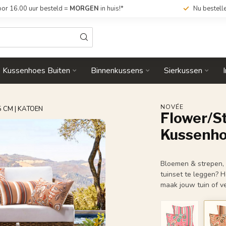
or 16.00 uur besteld =
MORGEN
in huis!*
Nu bestell
Kussenhoes Buiten
Binnenkussens
Sierkussen
NOVÉE
 CM | KATOEN
Flower/St
Kussenho
Bloemen & strepen, 
tuinset te leggen? H
maak jouw tuin of v