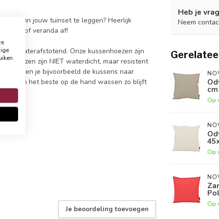
Heb je vrag
oes om in jouw tuinset te leggen? Heerlijk
Neem contac
uw tuin of veranda af!
ze
dige
vas en waterafstotend. Onze kussenhoezen zijn
Gerelatee
uiken
 De hoezen zijn NIET waterdicht, maar resistent
 regen dien je bijvoorbeeld de kussens naar
NO
Od
luiting en het beste op de hand wassen zo blijft
cm
Op 
NO
Od
45
Op 
NO
Zar
Po
Op 
Je beoordeling toevoegen