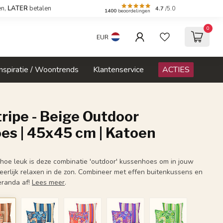
en,
LATER
betalen
4.7
/5.0
1400
beoordelingen
0
EUR
Inspiratie / Woontrends
Klantenservice
ACTIES
ripe - Beige Outdoor
es | 45x45 cm | Katoen
hoe leuk is deze combinatie 'outdoor' kussenhoes om in jouw
eerlijk relaxen in de zon. Combineer met effen buitenkussens en
eranda af!
Lees meer
.