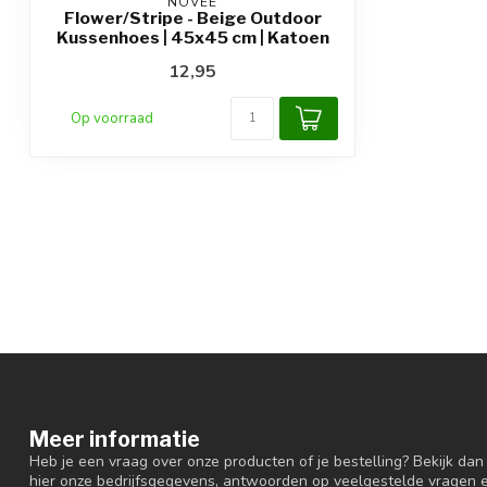
NOVÉE
Flower/Stripe - Beige Outdoor
Kussenhoes | 45x45 cm | Katoen
12,95
Op voorraad
Meer informatie
Heb je een vraag over onze producten of je bestelling? Bekijk dan
hier onze bedrijfsgegevens, antwoorden op veelgestelde vragen 