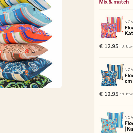
Mix & match
NOV
Flo
Ka
€ 12.95
Incl. btw
NOV
Flo
cm 
€ 12.95
Incl. btw
NOV
Flo
| K