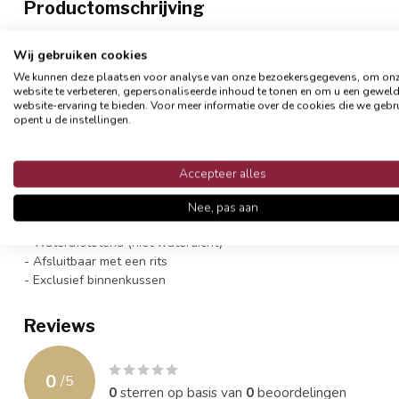
Productomschrijving
Bloemen & strepen, hoe leuk is deze combinatie 'outdoor' kussenh
Wij gebruiken cookies
relaxen in de zon. Combineer met effen buitenkussens en maak jo
We kunnen deze plaatsen voor analyse van onze bezoekersgegevens, om on
website te verbeteren, gepersonaliseerde inhoud te tonen en om u een gewel
Het materiaal is een mix van katoen/polyester, een soort wit can
website-ervaring te bieden. Voor meer informatie over de cookies die we gebr
behandeld om gedurende het hele jaar buiten te worden gebruikt.
opent u de instellingen.
tegen invloeden van dauw, transpiratie en lichte regen. Bij hevige
binnen te halen. Je kunt de hoes af te sluiten met een blinde ritss
de hoes langer mooi en beter van vorm.
Accepteer alles
- Formaat 45 x 45 cm
Nee, pas aan
- Materiaal: katoen/ polyester
- Waterafstotend (niet waterdicht)
- Afsluitbaar met een rits
- Exclusief binnenkussen
Reviews
0
/
5
0
sterren op basis van
0
beoordelingen