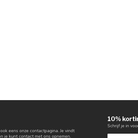
10% korti
Schrijf je in vo
 ook eens onze contactpagina. Je vindt
en je kunt contact met ons opnemen.