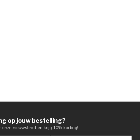
ng op jouw bestelling?
or onze nieuwsbrief en krijg 10% korting!