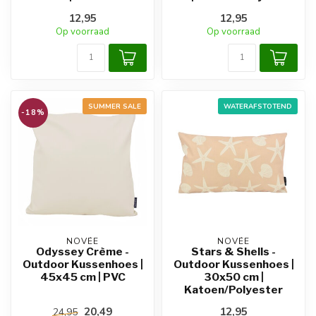
12,95
12,95
Op voorraad
Op voorraad
SUMMER SALE
WATERAFSTOTEND
-18%
NOVÉE
NOVÉE
Odyssey Crème -
Stars & Shells -
Outdoor Kussenhoes |
Outdoor Kussenhoes |
45x45 cm | PVC
30x50 cm |
Katoen/Polyester
20,49
12,95
24,95