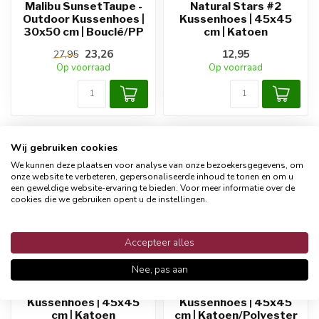
Malibu SunsetTaupe -
Natural Stars #2
Outdoor Kussenhoes |
Kussenhoes | 45x45
30x50 cm | Bouclé/PP
cm | Katoen
23,26
12,95
27,95
Op voorraad
Op voorraad
WATERAFSTOTEND
Wij gebruiken cookies
We kunnen deze plaatsen voor analyse van onze bezoekersgegevens, om
onze website te verbeteren, gepersonaliseerde inhoud te tonen en om u
een geweldige website-ervaring te bieden. Voor meer informatie over de
cookies die we gebruiken opent u de instellingen.
Accepteer alles
Nee, pas aan
GEK OP KUSSENS!
NOVÉE
Natural Stars #3
Nila Beige - Outdoor
Kussenhoes | 45x45
Kussenhoes | 45x45
cm | Katoen
cm | Katoen/Polyester