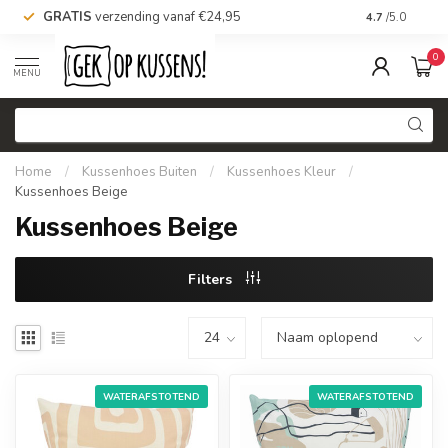
GRATIS
verzending vanaf €24,95
Voor 16.00 uu
4.7
/5.0
0
MENU
Home
/
Kussenhoes Buiten
/
Kussenhoes Kleur
/
Kussenhoes Beige
Kussenhoes Beige
Filters
WATERAFSTOTEND
WATERAFSTOTEND