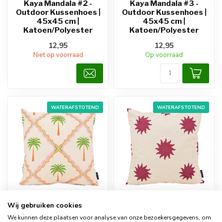
Kaya Mandala #2 -
Kaya Mandala #3 -
Outdoor Kussenhoes |
Outdoor Kussenhoes |
45x45 cm |
45x45 cm |
Katoen/Polyester
Katoen/Polyester
12,95
12,95
Niet op voorraad
Op voorraad
WATERAFSTOTEND
WATERAFSTOTEND
NOVÉE
NOVÉE
Wij gebruiken cookies
Palm Tile - Outdoor
Sun Dots - Outdoor
We kunnen deze plaatsen voor analyse van onze bezoekersgegevens, om
Kussenhoes | 45x45
Kussenhoes | 45x45