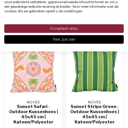
onze website te verbeteren, gepersonaliseerde inhoud te tonen en om u
cm | Katoen/Polyester
cm | Katoen/Polyester
een geweldige website-ervaring te bieden. Voor meer informatie over de
cookies die we gebruiken opent u de instellingen.
12,95
12,95
Op voorraad
Op voorraad
Accepteer alles
Nee, pas aan
WATERAFSTOTEND
WATERAFSTOTEND
NOVÉE
NOVÉE
Sunset Safari -
Sunset Stripe Green -
Outdoor Kussenhoes |
Outdoor Kussenhoes |
45x45 cm |
45x45 cm |
Katoen/Polyester
Katoen/Polyester