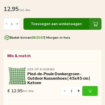
12,95
Incl. btw
Toevoegen aan winkelwagen
Bestel binnen
06:33:06
| Morgen in huis
Mix & match
GEK OP KUSSENS!
Pied-de-Poule Donkergroen -
Outdoor Kussenhoes | 45x45 cm |
Katoen
€ 12.95
-
+
Incl. btw