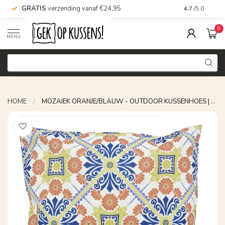
GRATIS
verzending vanaf €24,95
Voor 16.00 uu
4.7
/5.0
0
MENU
HOME
/
MOZAIEK ORANJE/BLAUW - OUTDOOR KUSSENHOES | 45X45 CM | KATOEN