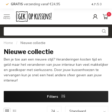
GRATIS
verzending vanaf €24,95
Voor 16.00 uu
4.7
/5.0
0
MENU
Home
/
Nieuwe collectie
Nieuwe collectie
Ben je toe aan een nieuwe stijl? Veranderingen kosten tijd en
geld maar het veranderen van jouw interieur kan veel makkelijker
en goedkoper met sierkussens. Door jouw kussenhoezen te
vervangen kun je snel een heel andere sfeer geven aan jouw
interieur!
Filters