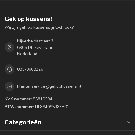
Gek op kussens!
Wij zijn gek op kussens, jij toch ook?!
Nijverheidsstraat 3
6905 DL Zevenaar
Nederland
085-0608226
klantenservice@gekopkussens.nl
KVK nummer:
86816594
BTW-nummer:
NL864095983B01
Categorieën