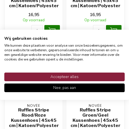
Kussenhoes | 45x45
Kussenhoes | 45x45
cm | Katoen/Polyester
cm | Katoen/Polyester
16,95
16,95
Op voorraad
Op voorraad
Wij gebruiken cookies
We kunnen deze plaatsen voor analyse van onze bezoekersgegevens, om
onze website te verbeteren, gepersonaliseerde inhoud te tonen en om u
NIEUWE COLLECTIE
NIEUWE COLLECTIE
een geweldige website-ervaring te bieden. Voor meer informatie over de
cookies die we gebruiken opent u de instellingen.
Accepteer alles
Nee, pas aan
NOVÉE
NOVÉE
Ruffles Stripe
Ruffles Stripe
Rood/Roze
Groen/Geel
Kussenhoes | 45x45
Kussenhoes | 45x45
cm | Katoen/Polyester
cm | Katoen/Polyester