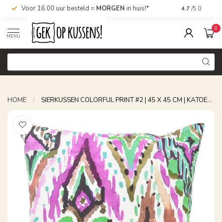
Voor 16.00 uur besteld =
MORGEN
in huis!*
Nu bestellen,
4.7
/5.0
0
MENU
HOME
/
SIERKUSSEN COLORFUL PRINT #2 | 45 X 45 CM | KATOEN/POLYESTER