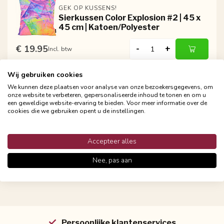
GEK OP KUSSENS!
Sierkussen Color Explosion #2 | 45 x
45 cm | Katoen/Polyester
€ 19.95
-
+
Incl. btw
Wij gebruiken cookies
We kunnen deze plaatsen voor analyse van onze bezoekersgegevens, om
GEK OP KUSSENS!
onze website te verbeteren, gepersonaliseerde inhoud te tonen en om u
Sierkussen Colorful Print #1 | 45 x 45
een geweldige website-ervaring te bieden. Voor meer informatie over de
cm | Katoen/Polyester
cookies die we gebruiken opent u de instellingen.
€ 19.95
-
+
Incl. btw
Accepteer alles
Nee, pas aan
Persoonlijke klantenservices