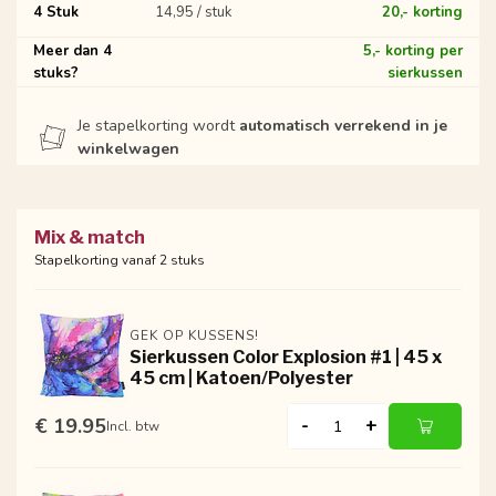
4 Stuk
14,95 / stuk
20,- korting
Meer dan 4
5,- korting per
stuks?
sierkussen
Je stapelkorting wordt
automatisch verrekend in je
winkelwagen
Mix & match
Stapelkorting vanaf 2 stuks
GEK OP KUSSENS!
Sierkussen Color Explosion #1 | 45 x
45 cm | Katoen/Polyester
€ 19.95
-
+
Incl. btw