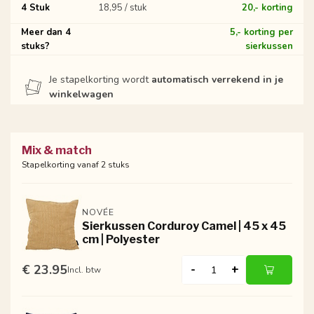
4 Stuk
18,95 / stuk
20,- korting
Meer dan 4
5,- korting per
stuks?
sierkussen
Je stapelkorting wordt
automatisch verrekend in je
winkelwagen
Mix & match
Stapelkorting vanaf 2 stuks
NOVÉE
Sierkussen Corduroy Camel | 45 x 45
cm | Polyester
€ 23.95
-
+
Incl. btw