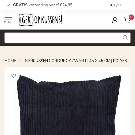
GRATIS
verzending vanaf €24,95
Voor 16.00 uu
4.7
/5.0
0
MENU
HOME
/
SIERKUSSEN CORDUROY ZWART | 45 X 45 CM | POLYESTER