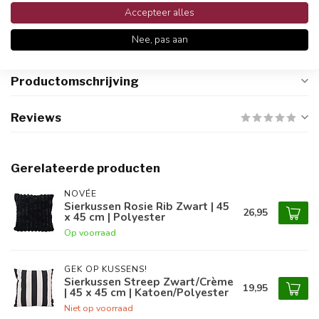
Snelle en betrouwbare bezorging met PostNL
Accepteer alles
Nee, pas aan
Productomschrijving
Reviews
Gerelateerde producten
NOVÉE
Sierkussen Rosie Rib Zwart | 45
26,95
x 45 cm | Polyester
Op voorraad
GEK OP KUSSENS!
Sierkussen Streep Zwart/Crème
19,95
| 45 x 45 cm | Katoen/Polyester
Niet op voorraad