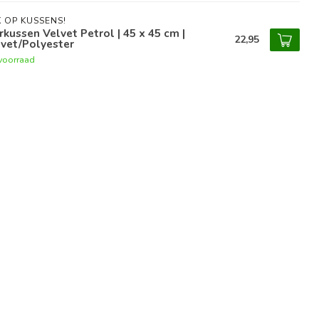
 OP KUSSENS!
rkussen Velvet Petrol | 45 x 45 cm |
22,95
vet/Polyester
voorraad