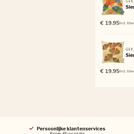
GEK
Sie
€ 19.95
Incl. btw
GEK
Sie
€ 19.95
Incl. btw
Persoonlijke klantenservices
Binnen 48 uur reactie