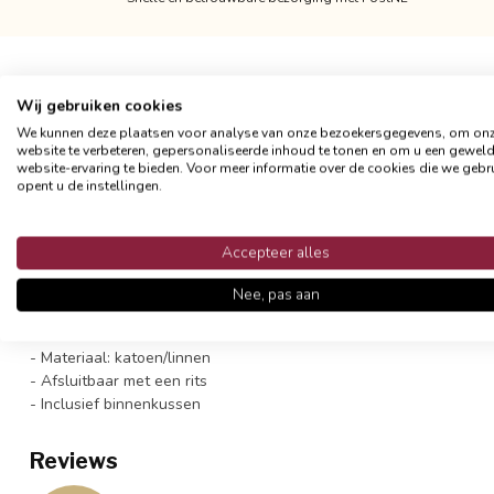
Wij gebruiken cookies
Productomschrijving
We kunnen deze plaatsen voor analyse van onze bezoekersgegevens, om on
website te verbeteren, gepersonaliseerde inhoud te tonen en om u een gewel
website-ervaring te bieden. Voor meer informatie over de cookies die we gebr
LET OP: de print is gemeleerd met vlekken.
Fris en elegant: de gi
opent u de instellingen.
zeer goed in allerlei interieurs. Blauw-goen petrol gecombineerd
Het materiaal is een mix van katoen en linnen, een soort canvas.
Accepteer alles
bladeren. Je kunt de hoes het beste op een milde manier op de ha
van vorm.
Nee, pas aan
- Formaat 45 x 45 cm
- Materiaal: katoen/linnen
- Afsluitbaar met een rits
- Inclusief binnenkussen
Reviews