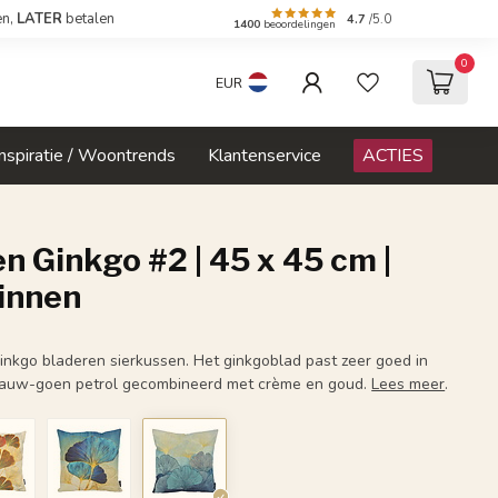
en,
LATER
betalen
4.7
/5.0
1400
beoordelingen
0
EUR
Inspiratie / Woontrends
Klantenservice
ACTIES
n Ginkgo #2 | 45 x 45 cm |
innen
ginkgo bladeren sierkussen. Het ginkgoblad past zeer goed in
. Blauw-goen petrol gecombineerd met crème en goud.
Lees meer
.