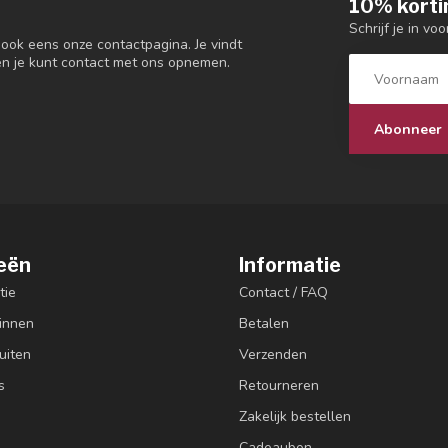
10% korti
Schrijf je in vo
 ook eens onze contactpagina. Je vindt
en je kunt contact met ons opnemen.
Abonneer
eën
Informatie
tie
Contact / FAQ
innen
Betalen
uiten
Verzenden
s
Retourneren
Zakelijk bestellen
Cadeaubon