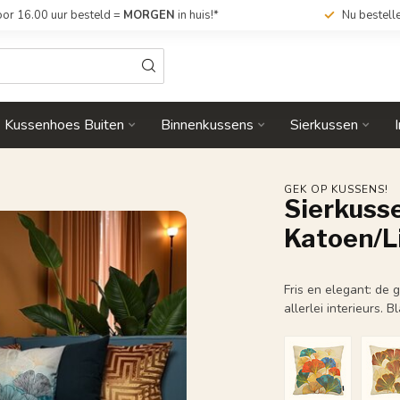
or 16.00 uur besteld =
MORGEN
in huis!*
Nu bestell
Kussenhoes Buiten
Binnenkussens
Sierkussen
GEK OP KUSSENS!
Sierkusse
Katoen/L
Fris en elegant: de 
allerlei interieurs