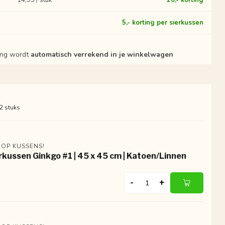
14,95 / stuk
20,- korting
?
5,- korting per sierkussen
ting wordt
automatisch verrekend in je winkelwagen
 2 stuks
 OP KUSSENS!
rkussen Ginkgo #1 | 45 x 45 cm | Katoen/Linnen
-
+