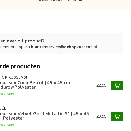
en over dit product?
t met ons op via
klantenservice@gekopkussens.nl
.
rde producten
 OP KUSSENS!
rkussen Coco Petrol | 45 x 45 cm |
22,95
rduroy/Polyester
voorraad
VÉE
rkussen Velvet Gold Metallic #1 | 45 x 45
23,95
| Polyester
voorraad