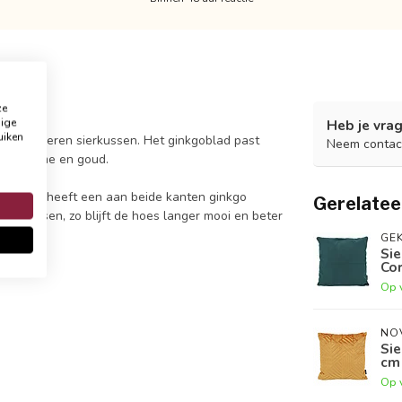
ze
dige
Heb je vrag
uiken
nkgo bladeren sierkussen. Het ginkgoblad past
Neem contac
 met crème en goud.
 De hoes heeft een aan beide kanten ginkgo
Gerelatee
nd wassen, zo blijft de hoes langer mooi en beter
GEK
Sie
Co
Op 
NO
Sie
cm 
Op 