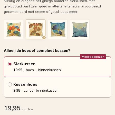
Kleurig en elegant: het ginkgo bladeren sierkussen. Het
ginkgoblad past zeer goed in allerlei interieurs bijvoorbeeld
gecombineerd met crème of goud.
Lees meer
.
Alleen de hoes of compleet kussen?
Meest gekozen
Sierkussen
19.95
- hoes + binnenkussen
Kussenhoes
9.95
- zonder binnenkussen
19,95
Incl. btw