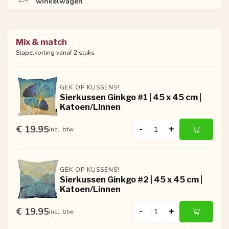
winkelwagen
Mix & match
Stapelkorting vanaf 2 stuks
GEK OP KUSSENS!
Sierkussen Ginkgo #1 | 45 x 45 cm |
Katoen/Linnen
€ 19.95
-
+
Incl. btw
GEK OP KUSSENS!
Sierkussen Ginkgo #2 | 45 x 45 cm |
Katoen/Linnen
€ 19.95
-
+
Incl. btw