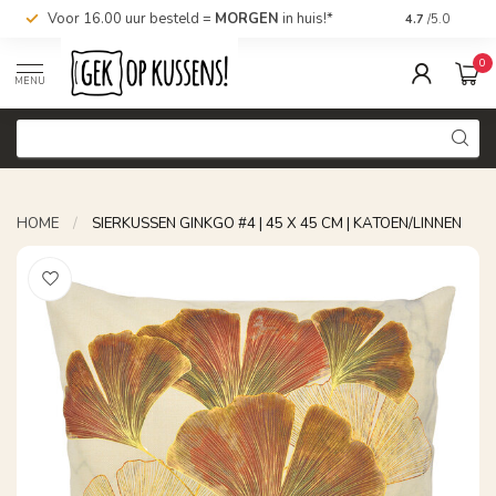
Voor 16.00 uur besteld =
MORGEN
in huis!*
Nu bestellen,
4.7
/5.0
0
MENU
HOME
/
SIERKUSSEN GINKGO #4 | 45 X 45 CM | KATOEN/LINNEN