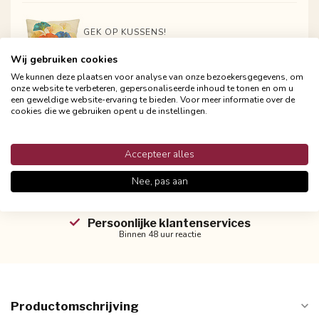
GEK OP KUSSENS!
Sierkussen Ginkgo #3 | 45 x 45 cm |
Wij gebruiken cookies
Katoen/Linnen
We kunnen deze plaatsen voor analyse van onze bezoekersgegevens, om
€ 19.95
-
+
onze website te verbeteren, gepersonaliseerde inhoud te tonen en om u
Incl. btw
een geweldige website-ervaring te bieden. Voor meer informatie over de
cookies die we gebruiken opent u de instellingen.
Accepteer alles
Nee, pas aan
Persoonlijke klantenservices
Binnen 48 uur reactie
Productomschrijving