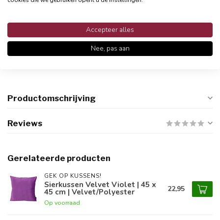
cookies die we gebruiken opent u de instellingen.
Accepteer alles
Gratis verzending vanaf €24,95
Nee, pas aan
Snelle en betrouwbare bezorging met PostNL
Productomschrijving
Reviews
Gerelateerde producten
GEK OP KUSSENS!
Sierkussen Velvet Violet | 45 x
22,95
45 cm | Velvet/Polyester
Op voorraad