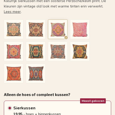
Kleurrijk sierkussen met een oosterse Perzische/kelim print. De
kleuren zijn vintage old look met warme tinten erin verwerkt.
Lees meer
.
Alleen de hoes of compleet kussen?
Meest gekozen
Sierkussen
19.95
- hoes + binnenkussen