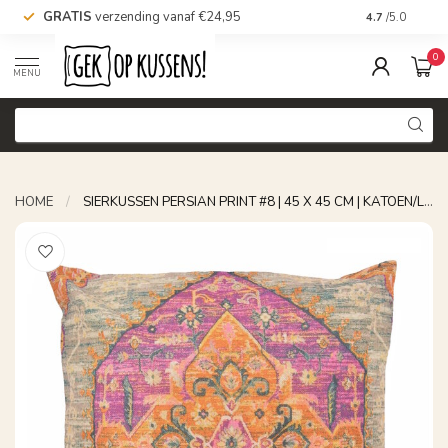
GRATIS
verzending vanaf €24,95
Voor 16.00 uu
4.7
/5.0
0
MENU
HOME
/
SIERKUSSEN PERSIAN PRINT #8 | 45 X 45 CM | KATOEN/LINNEN