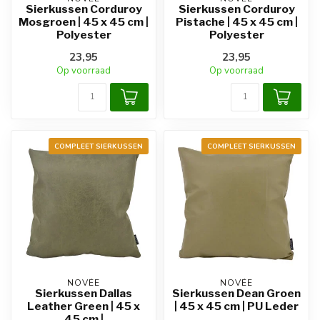
Sierkussen Corduroy
Sierkussen Corduroy
Mosgroen | 45 x 45 cm |
Pistache | 45 x 45 cm |
Polyester
Polyester
23,95
23,95
Op voorraad
Op voorraad
COMPLEET SIERKUSSEN
COMPLEET SIERKUSSEN
NOVÉE
NOVÉE
Sierkussen Dallas
Sierkussen Dean Groen
Leather Green | 45 x
| 45 x 45 cm | PU Leder
45 cm |