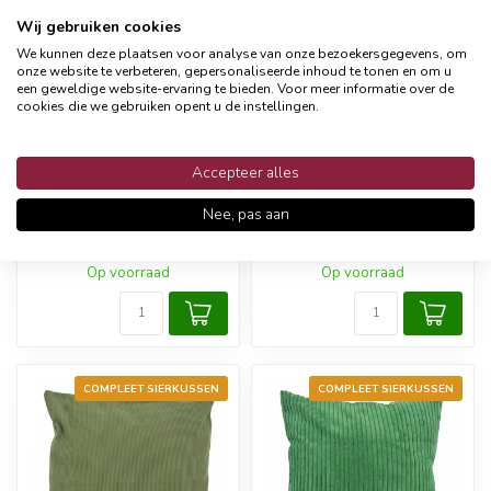
Wij gebruiken cookies
We kunnen deze plaatsen voor analyse van onze bezoekersgegevens, om
onze website te verbeteren, gepersonaliseerde inhoud te tonen en om u
een geweldige website-ervaring te bieden. Voor meer informatie over de
cookies die we gebruiken opent u de instellingen.
NOVÉE
GEK OP KUSSENS!
Accepteer alles
Sierkussen Chenille
Sierkussen Coco Groen
Stripe Groen | 45 x 45
| 45 x 45 cm |
Nee, pas aan
cm | Polyester
Corduroy/Polyester
24,95
22,95
Op voorraad
Op voorraad
COMPLEET SIERKUSSEN
COMPLEET SIERKUSSEN