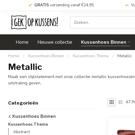
GRATIS
verzending vanaf €24,95
Vo
Home
Nieuwe collectie
Kussenhoes Binnen
Home
/
Kussenhoes Binnen
/
Kussenhoes Thema
/
Metallic
Metallic
Maak een stijlstatement met onze collectie metallic kussenhoezen
uitstraling geven.
47
P
Categorieën
Kussenhoes Binnen
Kussenhoes Thema
Abstract