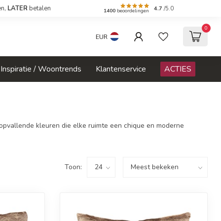
en,
LATER
betalen
4.7
/5.0
1400
beoordelingen
0
EUR
Inspiratie / Woontrends
Klantenservice
ACTIES
n opvallende kleuren die elke ruimte een chique en moderne
Toon: