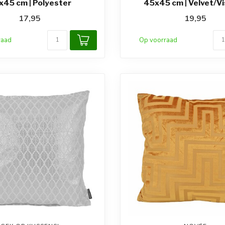
x45 cm | Polyester
45x45 cm | Velvet/V
17,95
19,95
raad
Op voorraad