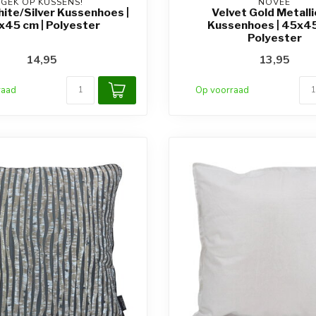
GEK OP KUSSENS!
NOVÉE
ite/Silver Kussenhoes |
Velvet Gold Metalli
x45 cm | Polyester
Kussenhoes | 45x45
Polyester
14,95
13,95
raad
Op voorraad