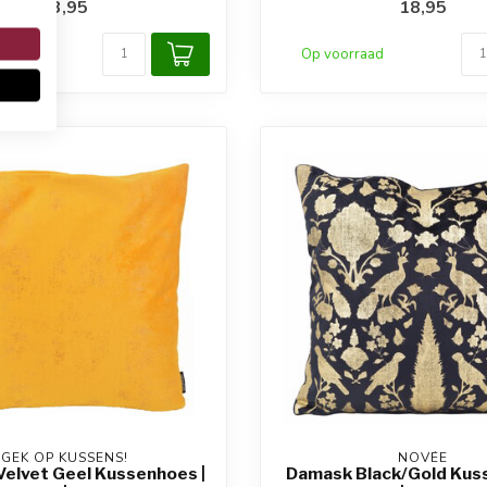
13,95
18,95
raad
Op voorraad
GEK OP KUSSENS!
NOVÉE
Velvet Geel Kussenhoes |
Damask Black/Gold Kus