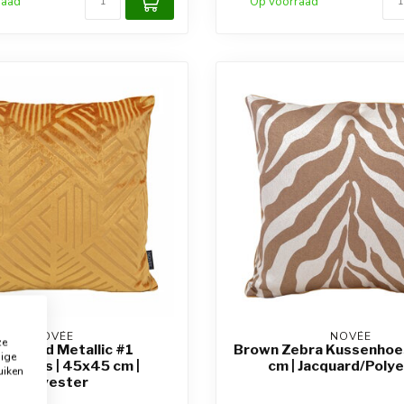
raad
Op voorraad
NOVÉE
NOVÉE
ze
vet Gold Metallic #1
Brown Zebra Kussenhoe
dige
enhoes | 45x45 cm |
cm | Jacquard/Poly
uiken
Polyester