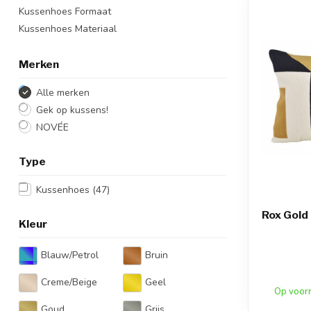
Kussenhoes Formaat
Kussenhoes Materiaal
Merken
Alle merken
Gek op kussens!
NOVÉE
Type
Kussenhoes
(47)
Rox Gold
Kleur
Blauw/Petrol
Bruin
Creme/Beige
Geel
Op voor
Goud
Grijs