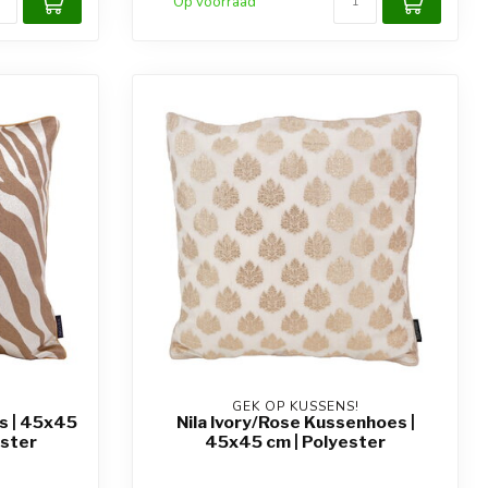
Op voorraad
GEK OP KUSSENS!
s | 45x45
Nila Ivory/Rose Kussenhoes |
ester
45x45 cm | Polyester