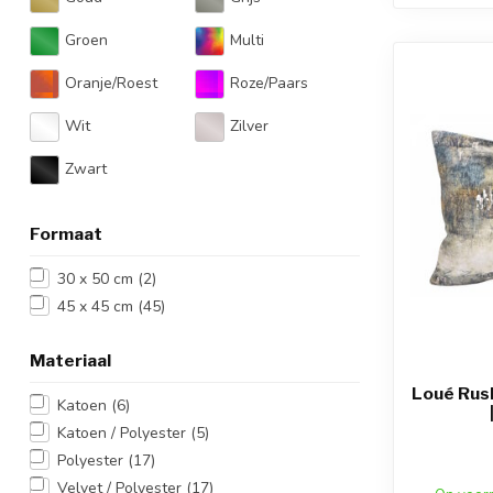
Groen
Multi
Oranje/Roest
Roze/Paars
Wit
Zilver
Zwart
Formaat
30 x 50 cm
(2)
45 x 45 cm
(45)
Materiaal
Loué Rus
Katoen
(6)
Katoen / Polyester
(5)
Polyester
(17)
Velvet / Polyester
(17)