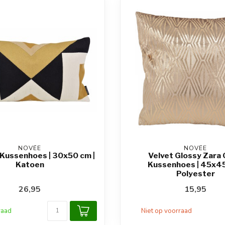
NOVÉE
NOVÉE
 Kussenhoes | 30x50 cm |
Velvet Glossy Zara
Katoen
Kussenhoes | 45x45
Polyester
26,95
15,95
raad
Niet op voorraad