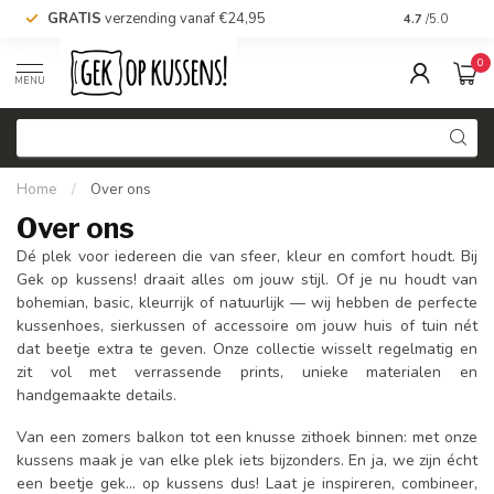
GRATIS
verzending vanaf €24,95
Voor 16.00 uu
4.7
/5.0
0
MENU
Home
/
Over ons
Over ons
Dé plek voor iedereen die van sfeer, kleur en comfort houdt. Bij
Gek op kussens! draait alles om jouw stijl. Of je nu houdt van
bohemian, basic, kleurrijk of natuurlijk — wij hebben de perfecte
kussenhoes, sierkussen of accessoire om jouw huis of tuin nét
dat beetje extra te geven. Onze collectie wisselt regelmatig en
zit vol met verrassende prints, unieke materialen en
handgemaakte details.
Van een zomers balkon tot een knusse zithoek binnen: met onze
kussens maak je van elke plek iets bijzonders. En ja, we zijn écht
een beetje gek… op kussens dus! Laat je inspireren, combineer,