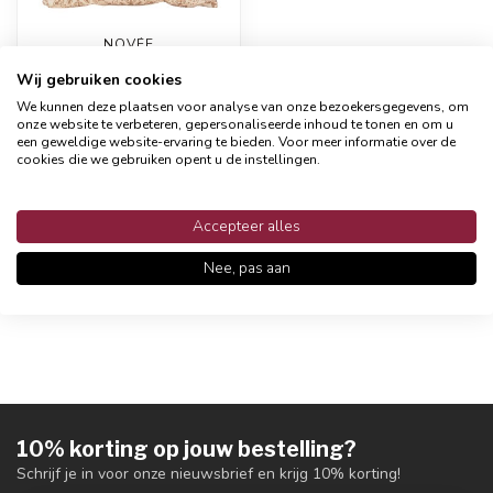
NOVÉE
Sunset Mandala -
Wij gebruiken cookies
Outdoor Kussenhoes |
45x45 cm |
We kunnen deze plaatsen voor analyse van onze bezoekersgegevens, om
Katoen/Polyester
onze website te verbeteren, gepersonaliseerde inhoud te tonen en om u
een geweldige website-ervaring te bieden. Voor meer informatie over de
12,95
cookies die we gebruiken opent u de instellingen.
Op voorraad
Accepteer alles
Nee, pas aan
Toon
1
-
5
van 5
10% korting op jouw bestelling?
Schrijf je in voor onze nieuwsbrief en krijg 10% korting!