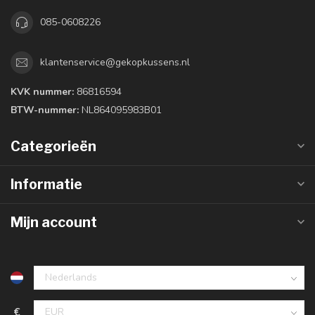
085-0608226
klantenservice@gekopkussens.nl
KVK nummer:
86816594
BTW-nummer:
NL864095983B01
Categorieën
Informatie
Mijn account
€