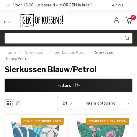
Voor 16.00 uur besteld =
MORGEN
in huis!*
Nu bestellen,
4.7
/5.0
0
MENU
Home
/
Sierkussen
/
Sierkussen Kleur
/
Sierkussen
Blauw/Petrol
Sierkussen Blauw/Petrol
Filters
COMPLEET SIERKUSSEN
COMPLEET SIERKUSSEN