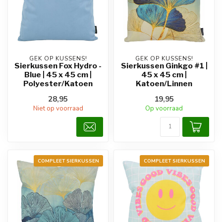
GEK OP KUSSENS!
GEK OP KUSSENS!
Sierkussen Fox Hydro -
Sierkussen Ginkgo #1 |
Blue | 45 x 45 cm |
45 x 45 cm |
Polyester/Katoen
Katoen/Linnen
28,95
19,95
Niet op voorraad
Op voorraad
COMPLEET SIERKUSSEN
COMPLEET SIERKUSSEN