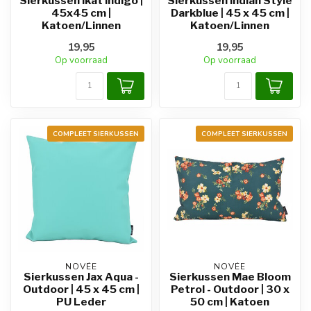
Sierkussen Ikat Indigo |
Sierkussen Indian Style
45x45 cm |
Darkblue | 45 x 45 cm |
Katoen/Linnen
Katoen/Linnen
19,95
19,95
Op voorraad
Op voorraad
COMPLEET SIERKUSSEN
COMPLEET SIERKUSSEN
NOVÉE
NOVÉE
Sierkussen Jax Aqua -
Sierkussen Mae Bloom
Outdoor | 45 x 45 cm |
Petrol - Outdoor | 30 x
PU Leder
50 cm | Katoen