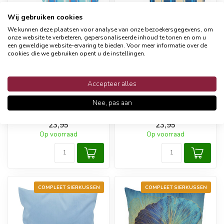
Wij gebruiken cookies
We kunnen deze plaatsen voor analyse van onze bezoekersgegevens, om
onze website te verbeteren, gepersonaliseerde inhoud te tonen en om u
een geweldige website-ervaring te bieden. Voor meer informatie over de
cookies die we gebruiken opent u de instellingen.
Accepteer alles
NOVÉE
NOVÉE
Sierkussen Flower /
Sierkussen Flower /
Stripe - Blauw Outdoor
Stripe - Petrol Outdoor
Nee, pas aan
| 45 x 45 cm | Katoen
| 45 x 45 cm | Katoen
23,95
23,95
Op voorraad
Op voorraad
COMPLEET SIERKUSSEN
COMPLEET SIERKUSSEN