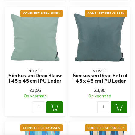
COMPLEET SIERKUSSEN
COMPLEET SIERKUSSEN
NOVÉE
NOVÉE
Sierkussen Dean Blauw
Sierkussen Dean Petrol
| 45 x 45 cm | PU Leder
| 45 x 45 cm | PU Leder
23,95
23,95
Op voorraad
Op voorraad
COMPLEET SIERKUSSEN
COMPLEET SIERKUSSEN