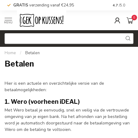
GRATIS
verzending vanaf €24,95
Voor 16.00 uu
4.7
/5.0
0
MENU
Home
/
Betalen
Betalen
Hier is een actuele en overzichtelijke versie van de
betaalmogelijkheden:
1. Wero (voorheen iDEAL)
Met Wero betaal je eenvoudig, snel en veilig via de vertrouwde
omgeving van je eigen bank. Na het afronden van je bestelling
word je automatisch doorgestuurd naar de betaalomgeving van
Wero om de betaling te voltooien.