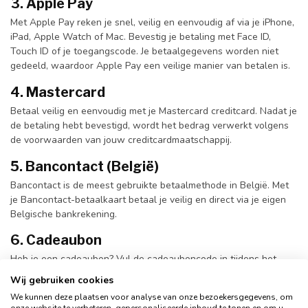
3. Apple Pay
Met Apple Pay reken je snel, veilig en eenvoudig af via je iPhone,
iPad, Apple Watch of Mac. Bevestig je betaling met Face ID,
Touch ID of je toegangscode. Je betaalgegevens worden niet
gedeeld, waardoor Apple Pay een veilige manier van betalen is.
4. Mastercard
Betaal veilig en eenvoudig met je Mastercard creditcard. Nadat je
de betaling hebt bevestigd, wordt het bedrag verwerkt volgens
de voorwaarden van jouw creditcardmaatschappij.
5. Bancontact (België)
Bancontact is de meest gebruikte betaalmethode in België. Met
je Bancontact-betaalkaart betaal je veilig en direct via je eigen
Belgische bankrekening.
6. Cadeaubon
Heb je een cadeaubon? Vul de cadeauboncode in tijdens het
afrekenen. Het tegoed wordt automatisch met het totaalbedrag
Wij gebruiken cookies
verrekend.
We kunnen deze plaatsen voor analyse van onze bezoekersgegevens, om
onze website te verbeteren, gepersonaliseerde inhoud te tonen en om u