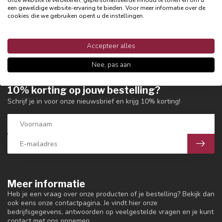
Let op:
cadeaubonnen zijn niet inwisselbaar voor contant geld
een geweldige website-ervaring te bieden. Voor meer informatie over de
en aankopen van cadeaubonnen kunnen niet worden
cookies die we gebruiken opent u de instellingen.
terugbetaald.
Accepteer alles
Nee, pas aan
10% korting op jouw bestelling?
Schrijf je in voor onze nieuwsbrief en krijg 10% korting!
Meer informatie
Heb je een vraag over onze producten of je bestelling? Bekijk dan
ook eens onze contactpagina. Je vindt hier onze
bedrijfsgegevens, antwoorden op veelgestelde vragen en je kunt
contact met ons opnemen.