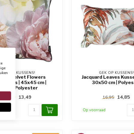
ze
dige
uiken
GEK OP KUSSENS!
GEK OP KUSSENS!
uard Velvet Flowers
Jacquard Leaves Kusse
enhoes | 45x45 cm |
30x50 cm | Polyes
Velvet/Polyester
13,49
14,85
15,95
16,95
raad
Op voorraad