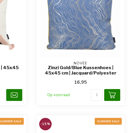
NOVÉE
 | 45x45
Zinzi Gold/Blue Kussenhoes |
45x45 cm | Jacquard/Polyester
16,95
Op voorraad
SUMMER SALE
SUMMER SALE
-15%