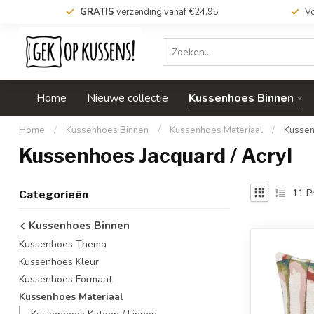
GRATIS
verzending vanaf €24,95
Vo
Home
Nieuwe collectie
Kussenhoes Binnen
Home
/
Kussenhoes Binnen
/
Kussenhoes Materiaal
/
Kussen
Kussenhoes Jacquard / Acryl
11
P
Categorieën
Kussenhoes Binnen
Kussenhoes Thema
Kussenhoes Kleur
Kussenhoes Formaat
Kussenhoes Materiaal