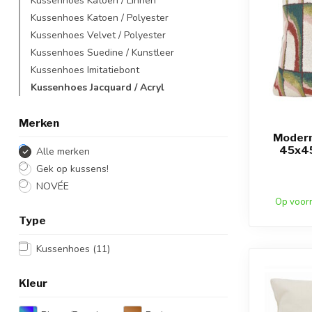
Kussenhoes Katoen / Linnen
Kussenhoes Katoen / Polyester
Kussenhoes Velvet / Polyester
Kussenhoes Suedine / Kunstleer
Kussenhoes Imitatiebont
Kussenhoes Jacquard / Acryl
Merken
Modern
45x45
Alle merken
Gek op kussens!
NOVÉE
Op voor
Type
Kussenhoes
(11)
Kleur