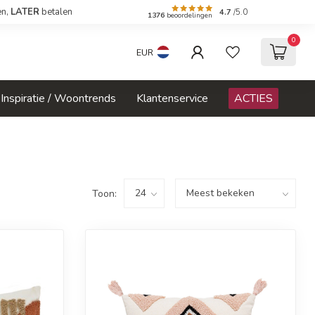
en,
LATER
betalen
4.7
/5.0
1376
beoordelingen
0
EUR
Inspiratie / Woontrends
Klantenservice
ACTIES
Toon: