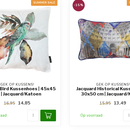
SUMMER SALE
-15%
GEK OP KUSSENS!
GEK OP KUSSENS!
 Bird Kussenhoes | 45x45
Jacquard Historical Kus
 | Jacquard/Katoen
30x50 cm | Jacquard
14,85
13,49
16,95
15,95
raad
Op voorraad