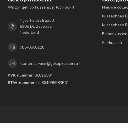
Wij zijn gek op kussens, jij toch ook?!
Nieuwe collec
Kussenhoes B
Nijverheidsstraat 3
Kussenhoes B
6905 DL Zevenaar
Nederland
Binnenkussen
Sierkussen
085-0608226
klantenservice@gekopkussens.nl
KVK nummer:
86816594
BTW-nummer:
NL864095983B01