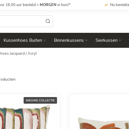
or 16.00 uur besteld =
MORGEN
in huis!*
Nu bestell
Kussenhoes Buiten
Binnenkussens
Sierkussen
hoes Jacquard / Acryl
roducten
NIEUWE COLLECTIE