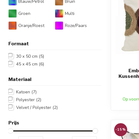
Blauw/Petrol
Bruin
Groen
Multi
Oranje/Roest
Roze/Paars
Formaat
30 x 50 cm
(5)
45 x 45 cm
(6)
Emb
Kussenh
Materiaal
Katoen
(7)
Op voor
Polyester
(2)
Velvet / Polyester
(2)
Prijs
-15%