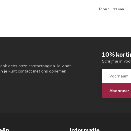
Toon
1
-
11
van 11
10% korti
Schrijf je in vo
 ook eens onze contactpagina. Je vindt
en je kunt contact met ons opnemen.
Abonneer
eën
Informatie