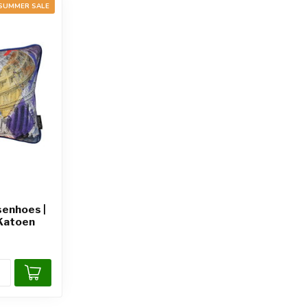
SUMMER SALE
senhoes |
/Katoen