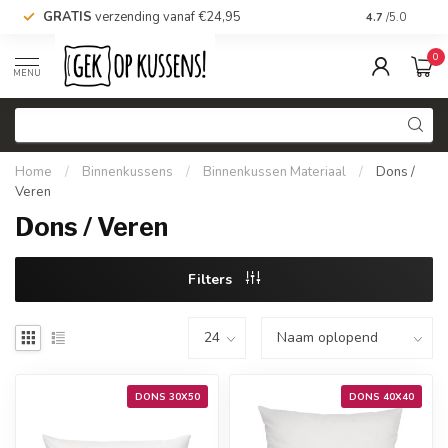
GRATIS
verzending vanaf €24,95
Voor 16.00 uu
4.7
/5.0
0
MENU
Home
/
Binnenkussens
/
Binnenkussen Materiaal
/
Dons /
Veren
Dons / Veren
Filters
DONS 30X50
DONS 40X40