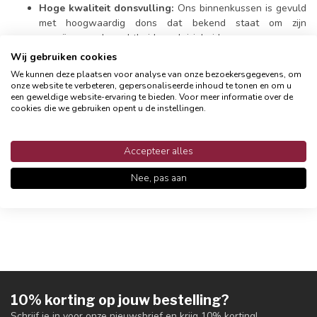
Hoge kwaliteit donsvulling:
Ons binnenkussen is gevuld
met hoogwaardig dons dat bekend staat om zijn
ongeëvenaarde zachtheid en pluizigheid.
Wij gebruiken cookies
Ademend en isolerend:
Dons staat bekend om zijn
We kunnen deze plaatsen voor analyse van onze bezoekersgegevens, om
natuurlijke ademende en isolerende eigenschappen. Het
onze website te verbeteren, gepersonaliseerde inhoud te tonen en om u
houdt je warm in de winter en koel in de zomer en zorgt
een geweldige website-ervaring te bieden. Voor meer informatie over de
cookies die we gebruiken opent u de instellingen.
voor aangenaam zitcomfort.
Duurzaam:
Of je nu een binnenkussen nodig hebt voor je
Accepteer alles
sierkussens, lendenkussens, of andere toepassingen, ons
dons / veren binnenkussen is duurzaam en beschikbaar in
Nee, pas aan
de 3 meestverkochte formaten
30x50 cm
,
45x45 cm
en
50x50 cm
.
10% korting op jouw bestelling?
Schrijf je in voor onze nieuwsbrief en krijg 10% korting!