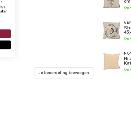
cm 
ze
dige
Op 
uiken
GEK
Str
45
Op 
NO
Nil
Ka
Op 
Je beoordeling toevoegen