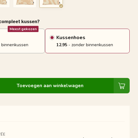
 compleet kussen?
Meest gekozen
Kussenhoes
 binnenkussen
12.95
- zonder binnenkussen
Toevoegen aan winkelwagen
ÉE