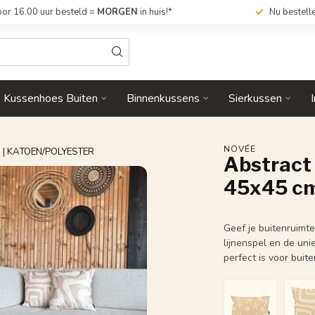
or 16.00 uur besteld =
MORGEN
in huis!*
Nu bestell
Kussenhoes Buiten
Binnenkussens
Sierkussen
NOVÉE
| KATOEN/POLYESTER
Abstract 
45x45 cm
Geef je buitenruimt
lijnenspel en de uni
perfect is voor buit