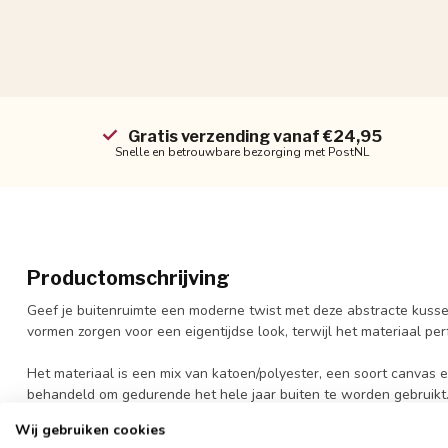
Gratis verzending vanaf €24,95
Snelle en betrouwbare bezorging met PostNL
Productomschrijving
Geef je buitenruimte een moderne twist met deze abstracte kusse
vormen zorgen voor een eigentijdse look, terwijl het materiaal perf
Het materiaal is een mix van katoen/polyester, een soort canvas
behandeld om gedurende het hele jaar buiten te worden gebruikt.
tegen invloeden van dauw, transpiratie en lichte regen. Bij hevige
Wij gebruiken cookies
binnen te halen. Je kunt de hoes af te sluiten met een blinde ritss