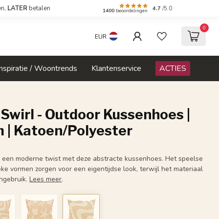
en,
LATER
betalen
4.7
/5.0
1400
beoordelingen
0
EUR
Inspiratie / Woontrends
Klantenservice
ACTIES
Swirl - Outdoor Kussenhoes |
 | Katoen/Polyester
e een moderne twist met deze abstracte kussenhoes. Het speelse
eke vormen zorgen voor een eigentijdse look, terwijl het materiaal
engebruik.
Lees meer
.