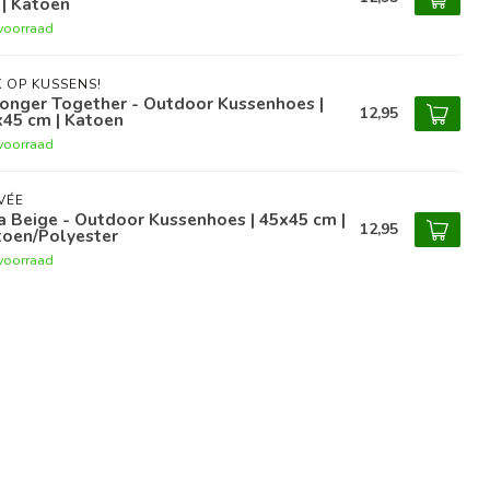
| Katoen
voorraad
 OP KUSSENS!
onger Together - Outdoor Kussenhoes |
12,95
x45 cm | Katoen
voorraad
VÉE
a Beige - Outdoor Kussenhoes | 45x45 cm |
12,95
toen/Polyester
voorraad