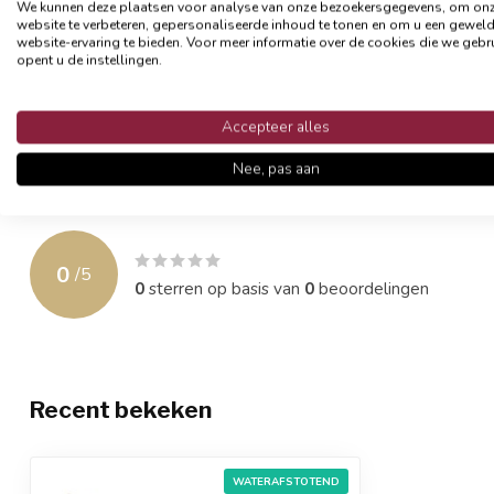
We kunnen deze plaatsen voor analyse van onze bezoekersgegevens, om on
de hoes langer mooi en beter van vorm.
website te verbeteren, gepersonaliseerde inhoud te tonen en om u een gewel
website-ervaring te bieden. Voor meer informatie over de cookies die we gebr
- Formaat 45 x 45 cm
opent u de instellingen.
- Materiaal: katoen/ polyester
- Waterafstotend (niet waterdicht)
- Afsluitbaar met een rits
Accepteer alles
- Exclusief binnenkussen
Nee, pas aan
Reviews
0
/
5
0
sterren op basis van
0
beoordelingen
Recent bekeken
WATERAFSTOTEND