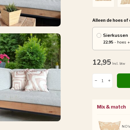
Alleen de hoes of
Sierkussen
22.95
- hoes +
12,95
Incl. btw
Mix & match
NOV