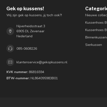
Gek op kussens!
Categori
Wij zijn gek op kussens, jij toch ook?!
Nieuwe collec
Kussenhoes B
Nijverheidsstraat 3
Kussenhoes B
6905 DL Zevenaar
Nederland
Binnenkussen
Sierkussen
085-0608226
klantenservice@gekopkussens.nl
KVK nummer:
86816594
BTW-nummer:
NL864095983B01