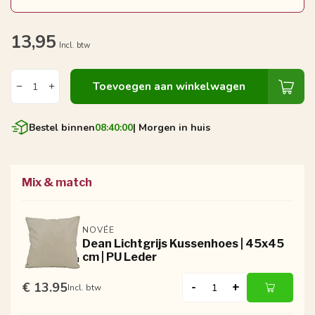
13,95
Incl. btw
Toevoegen aan winkelwagen
Bestel binnen
08:39:59
| Morgen in huis
Mix & match
NOVÉE
Dean Lichtgrijs Kussenhoes | 45x45
cm | PU Leder
€ 13.95
-
+
Incl. btw