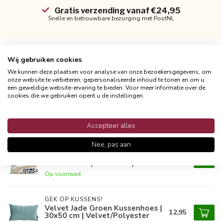
Gratis verzending vanaf €24,95
Snelle en betrouwbare bezorging met PostNL
Wij gebruiken cookies
Productomschrijving
We kunnen deze plaatsen voor analyse van onze bezoekersgegevens, om
onze website te verbeteren, gepersonaliseerde inhoud te tonen en om u
een geweldige website-ervaring te bieden. Voor meer informatie over de
Reviews
cookies die we gebruiken opent u de instellingen.
Accepteer alles
Gerelateerde producten
Nee, pas aan
GEK OP KUSSENS!
Abstract Summer #4 - Outdoor
12,95
Kussenhoes | 45x45 cm | Katoen
Op voorraad
GEK OP KUSSENS!
Velvet Jade Groen Kussenhoes |
12,95
30x50 cm | Velvet/Polyester