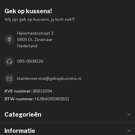
Gek op kussens!
Wij zijn gek op kussens, jij toch ook?!
Nijverheidsstraat 3
6905 DL Zevenaar
Nederland
085-0608226
klantenservice@gekopkussens.nl
KVK nummer:
86816594
BTW-nummer:
NL864095983B01
Categorieën
Informatie