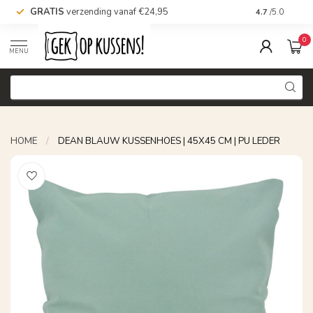
GRATIS
verzending vanaf €24,95
Voor 16.00 uu
4.7
/5.0
0
MENU
HOME
/
DEAN BLAUW KUSSENHOES | 45X45 CM | PU LEDER