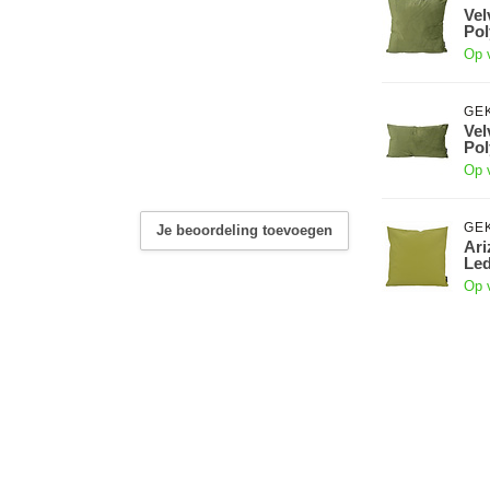
Vel
Pol
Op 
GE
Vel
Pol
Op 
GE
Je beoordeling toevoegen
Ari
Led
Op 