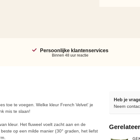
Persoonlijke klantenservices
Binnen 48 uur reactie
Heb je vrag
 toe te voegen. Welke kleur French Velvet' je
Neem contact
nk mis te slaan!
an kleur. Het fluweel voelt zacht aan en de
Gerelatee
et beste op een milde manier (30° graden, het liefst
orm.
GE