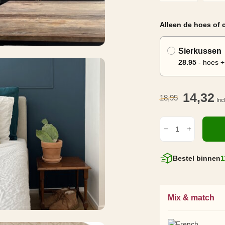
Alleen de hoes of
Sierkussen
28.95
- hoes +
14,32
18,95
Inc
Bestel binnen
1
Mix & match