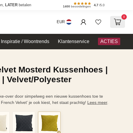
en,
LATER
betalen
4.7
/5.0
1400
beoordelingen
0
EUR
Inspiratie / Woontrends
Klantenservice
ACTIES
elvet Mosterd Kussenhoes |
| Velvet/Polyester
ke-over door simpelweg een nieuwe kussenhoes toe te
French Velvet' je ook kiest, het staat prachtig!
Lees meer
.