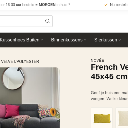
oor 16.00 uur besteld =
MORGEN
in huis!*
Nu bestell
Kussenhoes Buiten
Binnenkussens
Sierkussen
NOVÉE
| VELVET/POLYESTER
French V
45x45 cm 
Geef je huis een ma
voegen. Welke kleur 