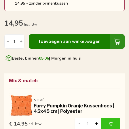
14.95
- zonder binnenkussen
14,95
Incl. btw
Toevoegen aan winkelwagen
Bestel binnen
05:05
| Morgen in huis
Mix & match
NOVÉE
Furry Pumpkin Oranje Kussenhoes |
45x45 cm | Polyester
€ 14.95
-
+
Incl. btw