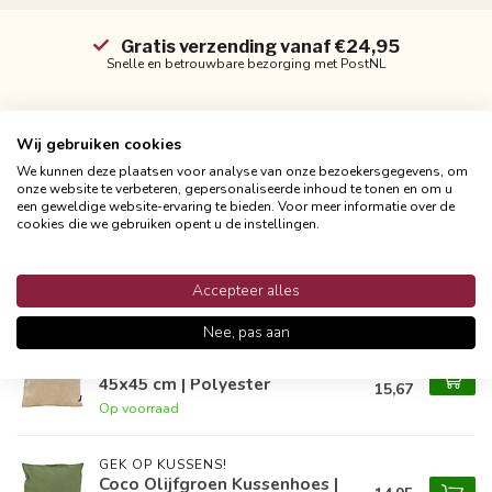
Gratis verzending vanaf €24,95
Snelle en betrouwbare bezorging met PostNL
Wij gebruiken cookies
We kunnen deze plaatsen voor analyse van onze bezoekersgegevens, om
Productomschrijving
onze website te verbeteren, gepersonaliseerde inhoud te tonen en om u
een geweldige website-ervaring te bieden. Voor meer informatie over de
cookies die we gebruiken opent u de instellingen.
Reviews
Accepteer alles
Gerelateerde producten
Nee, pas aan
NOVÉE
16,95
Kentya Beige Kussenhoes |
45x45 cm | Polyester
15,67
Op voorraad
GEK OP KUSSENS!
Coco Olijfgroen Kussenhoes |