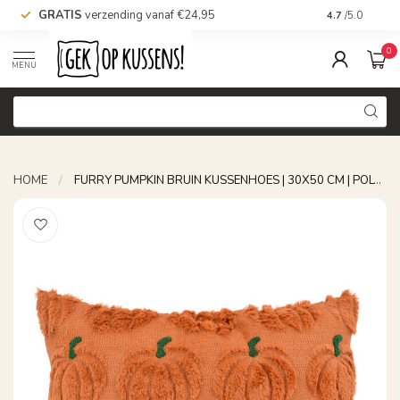
GRATIS
verzending vanaf €24,95
Voor 16.00 uu
4.7
/5.0
0
MENU
HOME
/
FURRY PUMPKIN BRUIN KUSSENHOES | 30X50 CM | POLYESTER