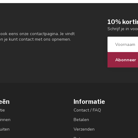
10% korti
Schrijf je in vo
 ook eens onze contactpagina. Je vindt
en je kunt contact met ons opnemen.
Abonneer
eën
Informatie
tie
Contact / FAQ
innen
Betalen
uiten
Verzenden