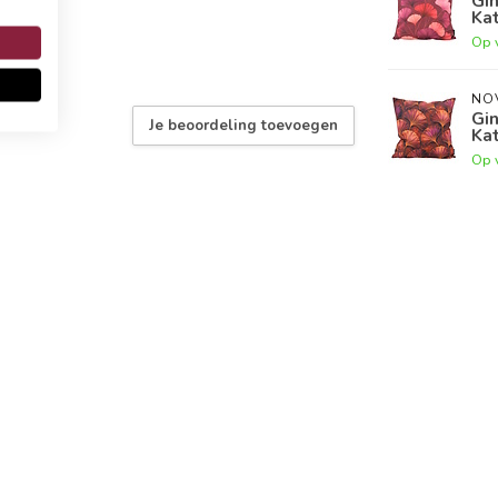
Gin
Ka
Op 
NO
Gi
Je beoordeling toevoegen
Ka
Op 