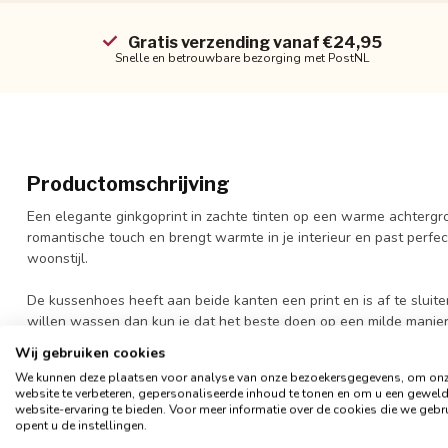
Gratis verzending vanaf €24,95
Snelle en betrouwbare bezorging met PostNL
Productomschrijving
Een elegante ginkgoprint in zachte tinten op een warme achterg
romantische touch en brengt warmte in je interieur en past perfe
woonstijl.
De kussenhoes heeft aan beide kanten een print en is af te sluiten
willen wassen dan kun je dat het beste doen op een milde manier (
en beter van vorm.
Wij gebruiken cookies
We kunnen deze plaatsen voor analyse van onze bezoekersgegevens, om on
- Formaat 45 x 45 cm
website te verbeteren, gepersonaliseerde inhoud te tonen en om u een gewel
- Materiaal: katoen/polyester
website-ervaring te bieden. Voor meer informatie over de cookies die we gebr
opent u de instellingen.
- Afsluitbaar met een rits
- Exclusief binnenkussen