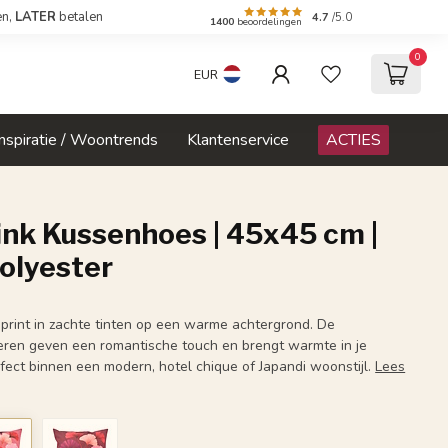
en,
LATER
betalen
4.7
/5.0
1400
beoordelingen
0
EUR
Inspiratie / Woontrends
Klantenservice
ACTIES
ink Kussenhoes | 45x45 cm |
olyester
print in zachte tinten op een warme achtergrond. De
ren geven een romantische touch en brengt warmte in je
rfect binnen een modern, hotel chique of Japandi woonstijl.
Lees