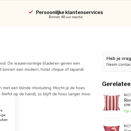
Persoonlijke klantenservices
Binnen 48 uur reactie
Heb je vrag
rond. De waaiervormige bladeren geven een
Neem contac
ct binnen een modern, hotel chique of Japandi
Gerelatee
 met een blinde ritssluiting. Mocht je de hoes
liefst op de hand), zo blijft de hoes langer mooi
NO
Riv
cm 
ze
Op 
dige
uiken
NO