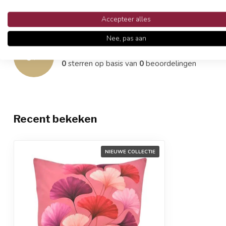
Accepteer alles
Reviews
Nee, pas aan
0
/
5
0
sterren op basis van
0
beoordelingen
Recent bekeken
NIEUWE COLLECTIE