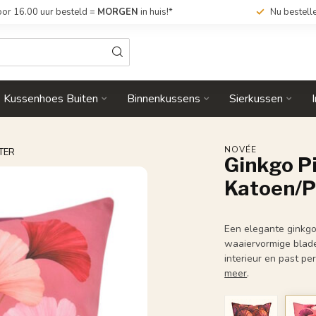
or 16.00 uur besteld =
MORGEN
in huis!*
Nu bestell
Kussenhoes Buiten
Binnenkussens
Sierkussen
NOVÉE
TER
Ginkgo P
Katoen/P
Een elegante ginkgo
waaiervormige blade
interieur en past pe
meer
.