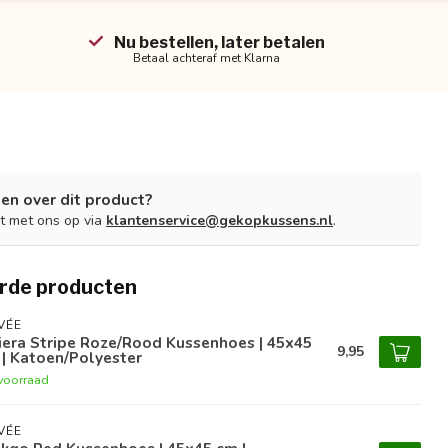
Nu bestellen, later betalen
Betaal achteraf met Klarna
en over dit product?
t met ons op via
klantenservice@gekopkussens.nl
.
rde producten
VÉE
iera Stripe Roze/Rood Kussenhoes | 45x45
9,95
| Katoen/Polyester
voorraad
VÉE