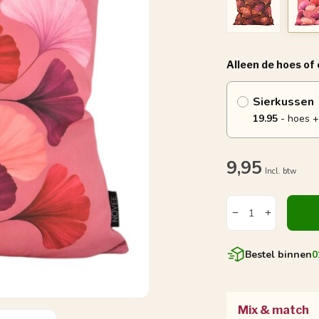
Alleen de hoes of
Sierkussen
19.95
- hoes +
9,95
Incl. btw
Bestel binnen
0
Mix & match