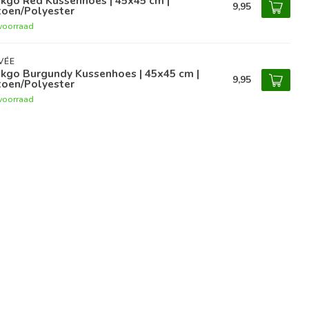
kgo Red Kussenhoes | 45x45 cm |
9,95
toen/Polyester
voorraad
VÉE
nkgo Burgundy Kussenhoes | 45x45 cm |
9,95
toen/Polyester
voorraad