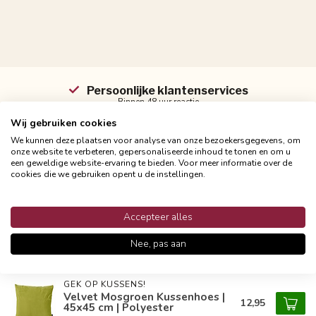
Persoonlijke klantenservices
Binnen 48 uur reactie
Wij gebruiken cookies
We kunnen deze plaatsen voor analyse van onze bezoekersgegevens, om
onze website te verbeteren, gepersonaliseerde inhoud te tonen en om u
een geweldige website-ervaring te bieden. Voor meer informatie over de
Productomschrijving
cookies die we gebruiken opent u de instellingen.
Reviews
Accepteer alles
Nee, pas aan
Gerelateerde producten
GEK OP KUSSENS!
Velvet Mosgroen Kussenhoes |
12,95
45x45 cm | Polyester