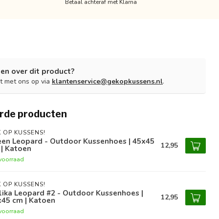
Betaal achteraf met Klarna
en over dit product?
t met ons op via
klantenservice@gekopkussens.nl
.
rde producten
 OP KUSSENS!
een Leopard - Outdoor Kussenhoes | 45x45
12,95
| Katoen
voorraad
 OP KUSSENS!
ika Leopard #2 - Outdoor Kussenhoes |
12,95
x45 cm | Katoen
voorraad