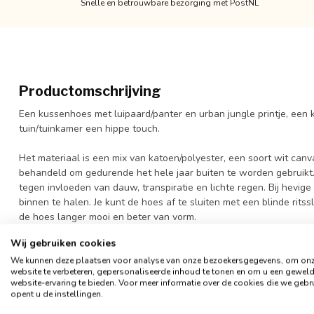
Snelle en betrouwbare bezorging met PostNL
Productomschrijving
Een kussenhoes met luipaard/panter en urban jungle printje, een
tuin/tuinkamer een hippe touch.
Het materiaal is een mix van katoen/polyester, een soort wit can
behandeld om gedurende het hele jaar buiten te worden gebruikt.
tegen invloeden van dauw, transpiratie en lichte regen. Bij hevige
binnen te halen. Je kunt de hoes af te sluiten met een blinde ritss
de hoes langer mooi en beter van vorm.
Wij gebruiken cookies
- Formaat 45 x 45 cm
We kunnen deze plaatsen voor analyse van onze bezoekersgegevens, om on
- Materiaal: katoen/ polyester
website te verbeteren, gepersonaliseerde inhoud te tonen en om u een gewel
- Waterafstotend (niet waterdicht)
website-ervaring te bieden. Voor meer informatie over de cookies die we gebr
- Afsluitbaar met een rits
opent u de instellingen.
- Exclusief binnenkussen