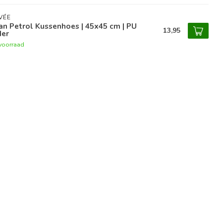
VÉE
n Petrol Kussenhoes | 45x45 cm | PU
13,95
der
voorraad