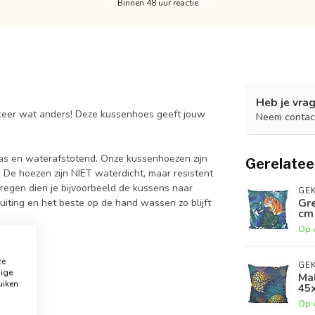
Binnen 48 uur reactie
Heb je vrag
 keer wat anders! Deze kussenhoes geeft jouw
Neem contac
vas en waterafstotend. Onze kussenhoezen zijn
Gerelatee
 De hoezen zijn NIET waterdicht, maar resistent
 regen dien je bijvoorbeeld de kussens naar
GEK
Gr
luiting en het beste op de hand wassen zo blijft
cm 
Op 
ze
GEK
dige
Mal
uiken
45
Op 