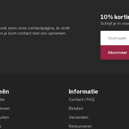
10% korti
Schrijf je in vo
 ook eens onze contactpagina. Je vindt
en je kunt contact met ons opnemen.
Abonneer
eën
Informatie
tie
Contact / FAQ
innen
Betalen
uiten
Verzenden
s
Retourneren