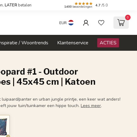
en,
LATER
betalen
4.7
/5.0
1400
beoordelingen
0
EUR
Inspiratie / Woontrends
Klantenservice
ACTIES
opard #1 - Outdoor
es | 45x45 cm | Katoen
luipaard/panter en urban jungle printje, een keer wat anders!
ft jouw tuin/tuinkamer een hippe touch.
Lees meer
.