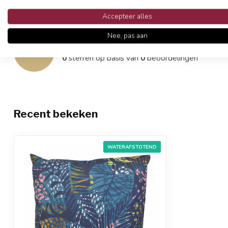
Accepteer alles
Reviews
Nee, pas aan
0
/
5
0
sterren op basis van
0
beoordelingen
Recent bekeken
WATERAFSTOTEND