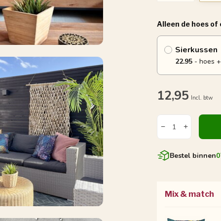
Alleen de hoes of
Sierkussen
22.95
- hoes +
12,95
Incl. btw
Bestel binnen
0
Mix & match