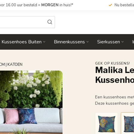
or 16.00 uur besteld =
MORGEN
in huis!*
Nu bestell
Kussenhoes Buiten
Binnenkussens
Sierkussen
GEK OP KUSSENS!
CM | KATOEN
Malika Le
Kussenho
Een kussenhoes met 
Deze kussenhoes gee