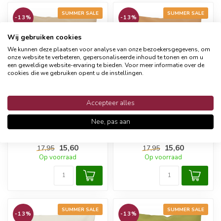
SUMMER SALE
SUMMER SALE
-13%
-13%
Wij gebruiken cookies
We kunnen deze plaatsen voor analyse van onze bezoekersgegevens, om
onze website te verbeteren, gepersonaliseerde inhoud te tonen en om u
een geweldige website-ervaring te bieden. Voor meer informatie over de
cookies die we gebruiken opent u de instellingen.
Accepteer alles
GEK OP KUSSENS!
GEK OP KUSSENS!
Arizona Beige
Arizona Camel
Nee, pas aan
Kussenhoes | 45x45
Kussenhoes | 45x45
cm | PU Leder
cm | PU Leder
15,60
15,60
17,95
17,95
Op voorraad
Op voorraad
SUMMER SALE
SUMMER SALE
-13%
-13%