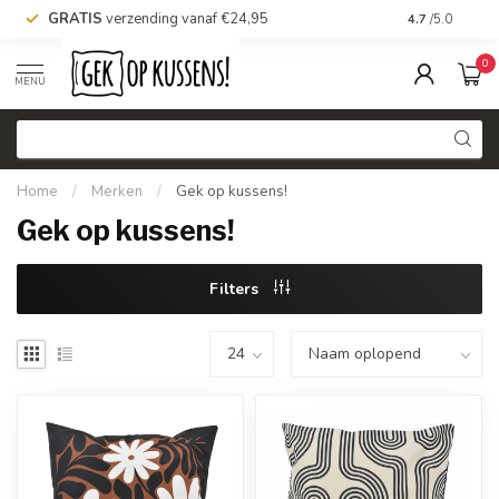
GRATIS
verzending vanaf €24,95
Voor 16.00 uu
4.7
/5.0
0
MENU
Home
/
Merken
/
Gek op kussens!
Gek op kussens!
Filters