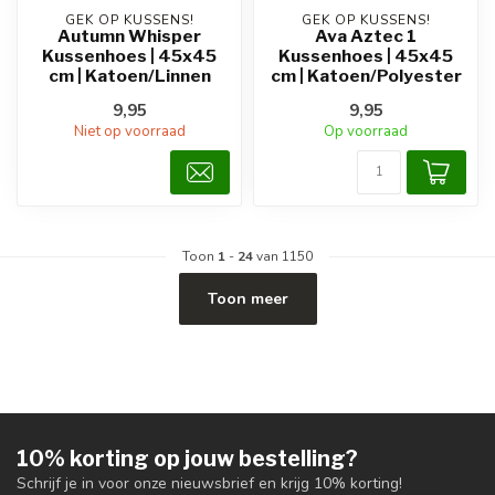
GEK OP KUSSENS!
GEK OP KUSSENS!
Autumn Whisper
Ava Aztec 1
Kussenhoes | 45x45
Kussenhoes | 45x45
cm | Katoen/Linnen
cm | Katoen/Polyester
9,95
9,95
Niet op voorraad
Op voorraad
Toon
1
-
24
van 1150
Toon meer
10% korting op jouw bestelling?
Schrijf je in voor onze nieuwsbrief en krijg 10% korting!