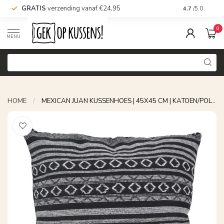
GRATIS
verzending vanaf €24,95
Voor 16.00 uu
4.7
/5.0
0
MENU
HOME
/
MEXICAN JUAN KUSSENHOES | 45X45 CM | KATOEN/POLYESTER