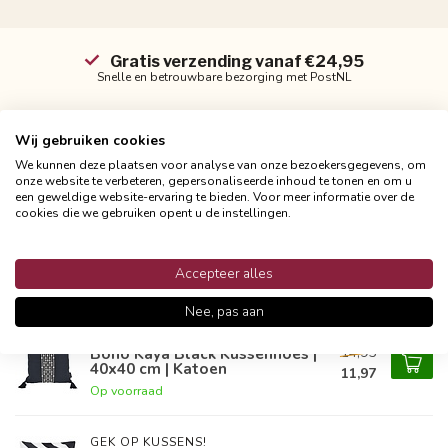
Gratis verzending vanaf €24,95
Snelle en betrouwbare bezorging met PostNL
Wij gebruiken cookies
We kunnen deze plaatsen voor analyse van onze bezoekersgegevens, om
Productomschrijving
onze website te verbeteren, gepersonaliseerde inhoud te tonen en om u
een geweldige website-ervaring te bieden. Voor meer informatie over de
cookies die we gebruiken opent u de instellingen.
Reviews
Accepteer alles
Gerelateerde producten
Nee, pas aan
GEK OP KUSSENS!
14,95
Boho Kaya Black Kussenhoes |
40x40 cm | Katoen
11,97
Op voorraad
GEK OP KUSSENS!