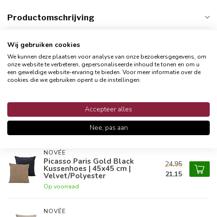
Productomschrijving
Reviews
Wij gebruiken cookies
We kunnen deze plaatsen voor analyse van onze bezoekersgegevens, om
onze website te verbeteren, gepersonaliseerde inhoud te tonen en om u
een geweldige website-ervaring te bieden. Voor meer informatie over de
Gerelateerde producten
cookies die we gebruiken opent u de instellingen.
NOVÉE
Picasso Paris Orange Brick
24,95
Accepteer alles
Kussenhoes | 45x45 cm |
21,15
Velvet/Polyester
Nee, pas aan
Op voorraad
NOVÉE
Picasso Paris Gold Black
24,95
Kussenhoes | 45x45 cm |
21,15
Velvet/Polyester
Op voorraad
NOVÉE