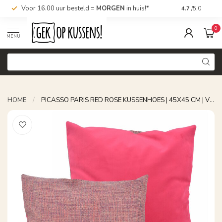
Voor 16.00 uur besteld =
MORGEN
in huis!*
Nu bestellen,
4.7
/5.0
0
MENU
HOME
/
PICASSO PARIS RED ROSE KUSSENHOES | 45X45 CM | VELVET/POLYESTER