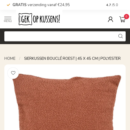
GRATIS
verzending vanaf €24,95
Voor 16.00 uu
4.7
/5.0
0
MENU
HOME
/
SIERKUSSEN BOUCLÉ ROEST | 45 X 45 CM | POLYESTER