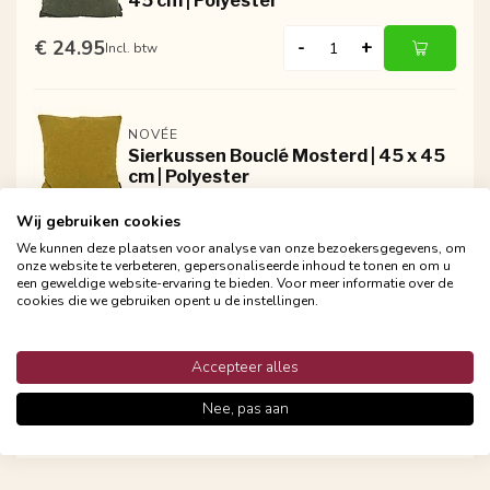
45 cm | Polyester
€ 24.95
-
+
Incl. btw
NOVÉE
Sierkussen Bouclé Mosterd | 45 x 45
cm | Polyester
Wij gebruiken cookies
€ 24.95
-
+
Incl. btw
We kunnen deze plaatsen voor analyse van onze bezoekersgegevens, om
onze website te verbeteren, gepersonaliseerde inhoud te tonen en om u
een geweldige website-ervaring te bieden. Voor meer informatie over de
cookies die we gebruiken opent u de instellingen.
NOVÉE
Sierkussen Bouclé Zwart | 45 x 45 cm
| Polyester
Accepteer alles
€ 24.95
-
+
Incl. btw
Nee, pas aan