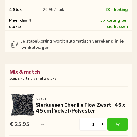
4 Stuk
20,95 / stuk
20,- korting
Meer dan 4
5,- korting per
stuks?
sierkussen
Je stapelkorting wordt
automatisch verrekend in je
winkelwagen
Mix & match
Stapelkorting vanaf 2 stuks
NOVÉE
Sierkussen Chenille Flow Zwart | 45 x
45 cm | Velvet/Polyester
€ 25.95
-
+
Incl. btw