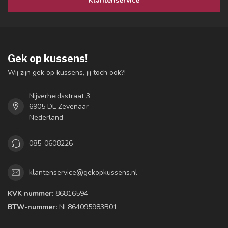
Klantenservice
Gek op kussens!
Wij zijn gek op kussens, jij toch ook?!
Nijverheidsstraat 3
6905 DL Zevenaar
Nederland
085-0608226
klantenservice@gekopkussens.nl
KVK nummer:
86816594
BTW-nummer:
NL864095983B01