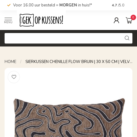
Voor 16.00 uur besteld =
MORGEN
in huis!*
Nu bestellen,
4.7
/5.0
0
MENU
HOME
/
SIERKUSSEN CHENILLE FLOW BRUIN | 30 X 50 CM | VELVET/POLYESTER