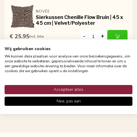
NOVÉE
Sierkussen Chenille Flow Bruin | 45 x
45 cm | Velvet/Polyester
€ 25.95
-
+
Incl. btw
Wij gebruiken cookies
We kunnen deze plaatsen voor analyse van onze bezoekersgegevens, om
NOVÉE
onze website te verbeteren, gepersonaliseerde inhoud te tonen en om u
Sierkussen Chenille Flow Crème | 45 x
een geweldige website-ervaring te bieden. Voor meer informatie over de
cookies die we gebruiken opent u de instellingen.
45 cm | Velvet/Polyester
€ 25.95
-
+
Incl. btw
Accepteer alles
Nee, pas aan