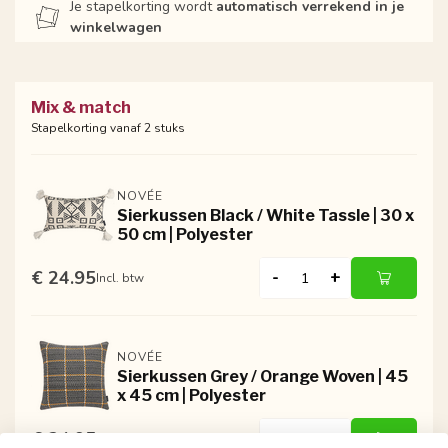
Je stapelkorting wordt
automatisch verrekend in je
winkelwagen
Mix & match
Stapelkorting vanaf 2 stuks
NOVÉE
Sierkussen Black / White Tassle | 30 x
50 cm | Polyester
€ 24.95
-
+
Incl. btw
NOVÉE
Sierkussen Grey / Orange Woven | 45
x 45 cm | Polyester
€ 24.95
-
+
Incl. btw