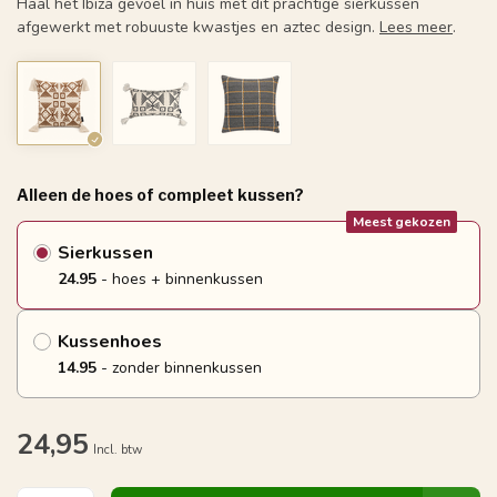
Haal het Ibiza gevoel in huis met dit prachtige sierkussen
afgewerkt met robuuste kwastjes en aztec design.
Lees meer
.
Alleen de hoes of compleet kussen?
Meest gekozen
Sierkussen
24.95
- hoes + binnenkussen
Kussenhoes
14.95
- zonder binnenkussen
24,95
Incl. btw