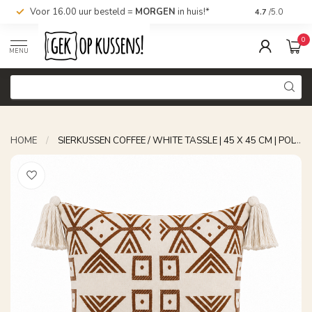
Voor 16.00 uur besteld =
MORGEN
in huis!*
Nu bestellen,
4.7
/5.0
0
MENU
HOME
/
SIERKUSSEN COFFEE / WHITE TASSLE | 45 X 45 CM | POLYESTER