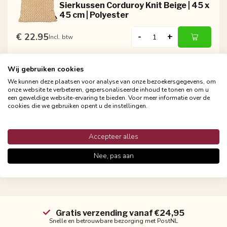
Sierkussen Corduroy Knit Beige | 45 x
45 cm | Polyester
€ 22.95
-
+
Incl. btw
Wij gebruiken cookies
NOVÉE
We kunnen deze plaatsen voor analyse van onze bezoekersgegevens, om
Sierkussen Corduroy Knit Pistache |
onze website te verbeteren, gepersonaliseerde inhoud te tonen en om u
45 x 45 cm | Polyester
een geweldige website-ervaring te bieden. Voor meer informatie over de
cookies die we gebruiken opent u de instellingen.
€ 22.95
-
+
Incl. btw
Accepteer alles
Nee, pas aan
Gratis verzending vanaf €24,95
Snelle en betrouwbare bezorging met PostNL