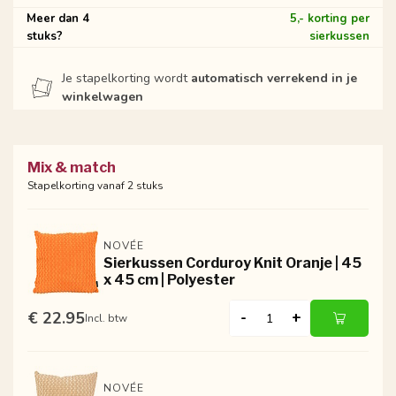
Meer dan 4
5,- korting per
stuks?
sierkussen
Je stapelkorting wordt
automatisch verrekend in je
winkelwagen
Mix & match
Stapelkorting vanaf 2 stuks
NOVÉE
Sierkussen Corduroy Knit Oranje | 45
x 45 cm | Polyester
€ 22.95
-
+
Incl. btw
NOVÉE