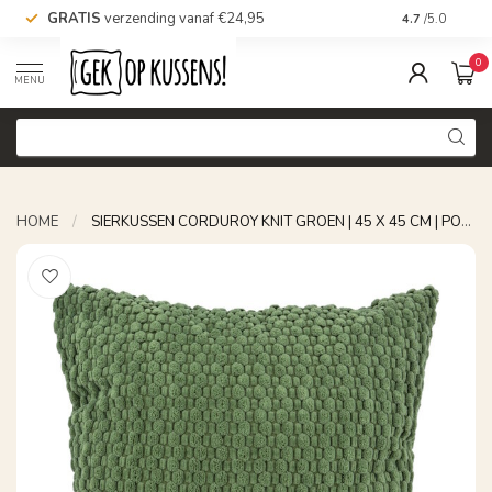
GRATIS
verzending vanaf €24,95
Voor 16.00 uu
4.7
/5.0
0
MENU
HOME
/
SIERKUSSEN CORDUROY KNIT GROEN | 45 X 45 CM | POLYESTER