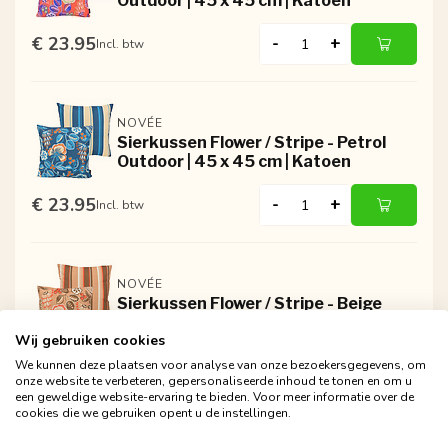
Outdoor | 45 x 45 cm | Katoen
€ 23.95
-
+
Incl. btw
NOVÉE
Sierkussen Flower / Stripe - Petrol
Outdoor | 45 x 45 cm | Katoen
€ 23.95
-
+
Incl. btw
NOVÉE
Sierkussen Flower / Stripe - Beige
Outdoor | 45 x 45 cm | Katoen
Wij gebruiken cookies
€ 23.95
-
+
We kunnen deze plaatsen voor analyse van onze bezoekersgegevens, om
Incl. btw
onze website te verbeteren, gepersonaliseerde inhoud te tonen en om u
een geweldige website-ervaring te bieden. Voor meer informatie over de
cookies die we gebruiken opent u de instellingen.