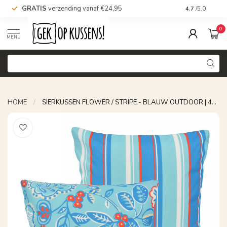
GRATIS
verzending vanaf €24,95
Voor 16.00 uu
4.7
/5.0
0
MENU
HOME
/
SIERKUSSEN FLOWER / STRIPE - BLAUW OUTDOOR | 45 X 45 CM | KATOEN