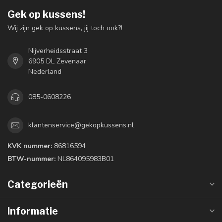
Gek op kussens!
Wij zijn gek op kussens, jij toch ook?!
Nijverheidsstraat 3
6905 DL Zevenaar
Nederland
085-0608226
klantenservice@gekopkussens.nl
KVK nummer:
86816594
BTW-nummer:
NL864095983B01
Categorieën
Informatie