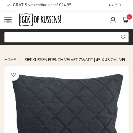
GRATIS
verzending vanaf €24,95
Voor 16.00 uu
4.7
/5.0
0
MENU
HOME
/
SIERKUSSEN FRENCH VELVET ZWART | 45 X 45 CM | VELVET/POLYESTER