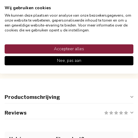
€ 28.95
-
+
Incl. btw
Wij gebruiken cookies
We kunnen deze plaatsen voor analyse van onze bezoekersgegevens, om
onze website te verbeteren, gepersonaliseerde inhoud te tonen en om u
een geweldige website-ervaring te bieden. Voor meer informatie over de
cookies die we gebruiken opent u de instellingen.
Accepteer alles
Nee, pas aan
Gratis verzending vanaf €24,95
Snelle en betrouwbare bezorging met PostNL
Productomschrijving
Reviews