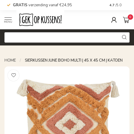
GRATIS
verzending vanaf €24,95
Voor 16.00 uu
4.7
/5.0
0
MENU
HOME
/
SIERKUSSEN JUNE BOHO MULTI | 45 X 45 CM | KATOEN