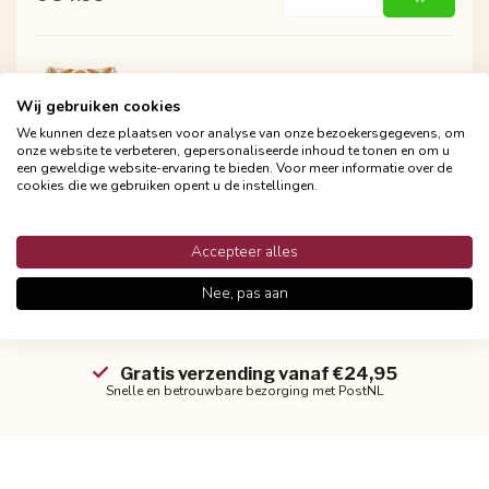
NOVÉE
Sierkussen June Boho Terra | 45 x 45
Wij gebruiken cookies
cm | Katoen
We kunnen deze plaatsen voor analyse van onze bezoekersgegevens, om
onze website te verbeteren, gepersonaliseerde inhoud te tonen en om u
€ 34.95
-
+
een geweldige website-ervaring te bieden. Voor meer informatie over de
Incl. btw
cookies die we gebruiken opent u de instellingen.
Accepteer alles
Nee, pas aan
Gratis verzending vanaf €24,95
Snelle en betrouwbare bezorging met PostNL