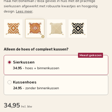
Haal het Bohemian / Ibiza gevoel in huis met dit prachtige
sierkussen afgewerkt met robuuste kwastjes en hoogpolig
design.
Lees meer
.
Alleen de hoes of compleet kussen?
Meest gekozen
Sierkussen
34.95
- hoes + binnenkussen
Kussenhoes
24.95
- zonder binnenkussen
34,95
Incl. btw