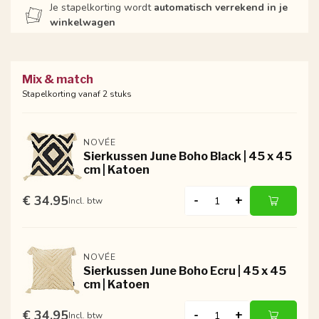
Je stapelkorting wordt
automatisch verrekend in je
winkelwagen
Mix & match
Stapelkorting vanaf 2 stuks
NOVÉE
Sierkussen June Boho Black | 45 x 45
cm | Katoen
€ 34.95
-
+
Incl. btw
NOVÉE
Sierkussen June Boho Ecru | 45 x 45
cm | Katoen
€ 34.95
-
+
Incl. btw