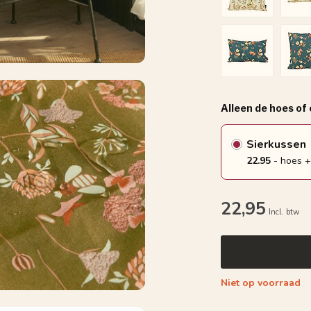
Alleen de hoes of
Sierkussen
22.95
- hoes +
22,95
Incl. btw
Niet op voorraad