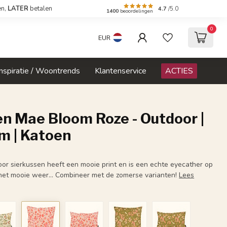
en,
LATER
betalen
4.7
/5.0
1400
beoordelingen
0
EUR
Inspiratie / Woontrends
Klantenservice
ACTIES
n Mae Bloom Roze - Outdoor |
m | Katoen
or sierkussen heeft een mooie print en is een echte eyecather op
j het mooie weer... Combineer met de zomerse varianten!
Lees