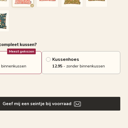
 compleet kussen?
Meest gekozen
Kussenhoes
 binnenkussen
12.95
- zonder binnenkussen
Geef mij een seintje bij voorraad