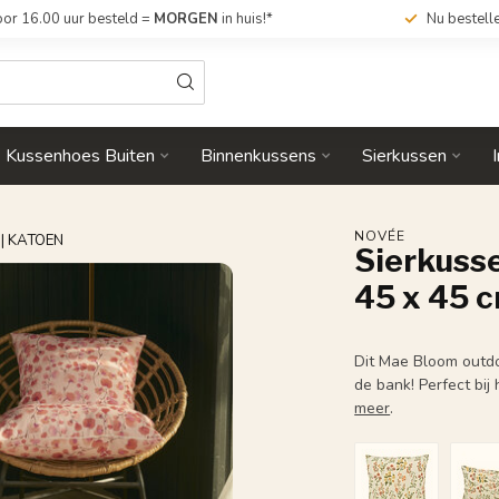
or 16.00 uur besteld =
MORGEN
in huis!*
Nu bestell
Kussenhoes Buiten
Binnenkussens
Sierkussen
NOVÉE
| KATOEN
Sierkusse
45 x 45 c
Dit Mae Bloom outdo
de bank! Perfect bi
meer
.