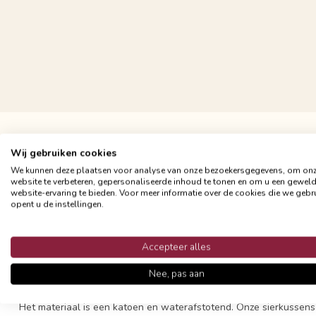
Gratis verzending vanaf €24,95
Snelle en betrouwbare bezorging met PostNL
Wij gebruiken cookies
We kunnen deze plaatsen voor analyse van onze bezoekersgegevens, om on
website te verbeteren, gepersonaliseerde inhoud te tonen en om u een gewel
website-ervaring te bieden. Voor meer informatie over de cookies die we gebr
opent u de instellingen.
Productomschrijving
Accepteer alles
Dit Mae Bloom outdoor sierkussen heeft een mooie print en is een
Nee, pas aan
mooie weer... Combineer met de andere zomerse varianten.
Het materiaal is een katoen en waterafstotend. Onze sierkussens