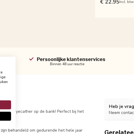
€ 22.95
Incl. btw
Persoonlijke klantenservices
Binnen 48 uur reactie
ze
dige
uiken
Heb je vrag
 echte eyecather op de bank! Perfect bij het
Neem contac
 zijn behandeld om gedurende het hele jaar
Gerelatee