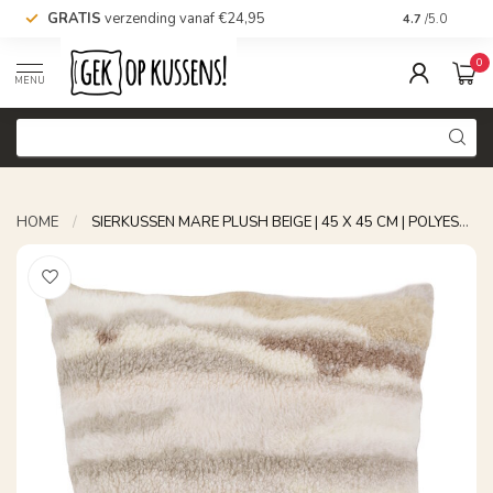
GRATIS
verzending vanaf €24,95
Voor 16.00 uu
4.7
/5.0
0
MENU
HOME
/
SIERKUSSEN MARE PLUSH BEIGE | 45 X 45 CM | POLYESTER