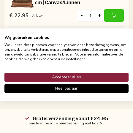
cm | Canvas/Linnen
€ 22.95
-
+
Incl. btw
Wij gebruiken cookies
NOVÉE
Sierkussen Mexican Rosa | 45 x 45 cm
We kunnen deze plaatsen voor analyse van onze bezoekersgegevens, om
onze website te verbeteren, gepersonaliseerde inhoud te tonen en om u
| Canvas/Linnen
een geweldige website-ervaring te bieden. Voor meer informatie over de
cookies die we gebruiken opent u de instellingen.
€ 22.95
-
+
Incl. btw
Accepteer alles
Nee, pas aan
Gratis verzending vanaf €24,95
Snelle en betrouwbare bezorging met PostNL