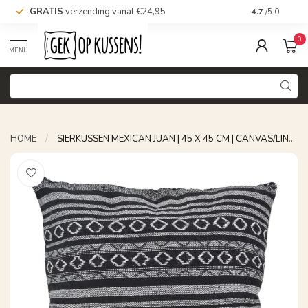
GRATIS
verzending vanaf €24,95
Voor 16.00 uu
4.7
/5.0
0
MENU
HOME
/
SIERKUSSEN MEXICAN JUAN | 45 X 45 CM | CANVAS/LINNEN