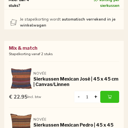
Meer dan 4
5,- korting per
stuks?
sierkussen
Je stapelkorting wordt
automatisch verrekend in je
winkelwagen
Mix & match
Stapelkorting vanaf 2 stuks
NOVÉE
Sierkussen Mexican José | 45 x 45 cm
| Canvas/Linnen
€ 22.95
-
+
Incl. btw
NOVÉE
Sierkussen Mexican Pedro | 45 x 45