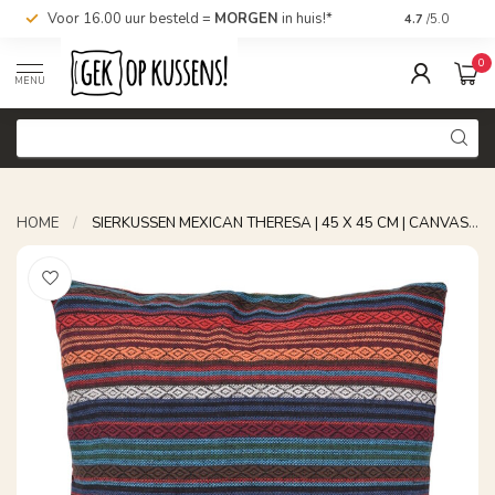
Voor 16.00 uur besteld =
MORGEN
in huis!*
Nu bestellen,
4.7
/5.0
0
MENU
HOME
/
SIERKUSSEN MEXICAN THERESA | 45 X 45 CM | CANVAS/LINNEN