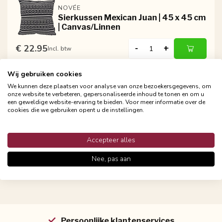
NOVÉE
Sierkussen Mexican Juan | 45 x 45 cm
| Canvas/Linnen
€ 22.95
-
+
Incl. btw
Wij gebruiken cookies
We kunnen deze plaatsen voor analyse van onze bezoekersgegevens, om
NOVÉE
onze website te verbeteren, gepersonaliseerde inhoud te tonen en om u
Sierkussen Mexican Pedro | 45 x 45
een geweldige website-ervaring te bieden. Voor meer informatie over de
cm | Canvas/Linnen
cookies die we gebruiken opent u de instellingen.
€ 22.95
-
+
Incl. btw
Accepteer alles
Nee, pas aan
Persoonlijke klantenservices