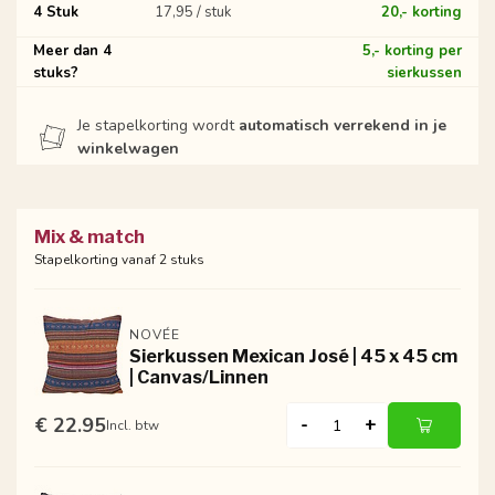
4 Stuk
17,95 / stuk
20,- korting
Meer dan 4
5,- korting per
stuks?
sierkussen
Je stapelkorting wordt
automatisch verrekend in je
winkelwagen
Mix & match
Stapelkorting vanaf 2 stuks
NOVÉE
Sierkussen Mexican José | 45 x 45 cm
| Canvas/Linnen
€ 22.95
-
+
Incl. btw