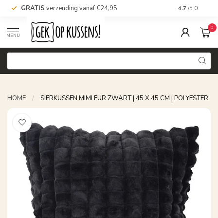
GRATIS
verzending vanaf €24,95
Voor 16.00 uu
4.7
/5.0
0
MENU
HOME
/
SIERKUSSEN MIMI FUR ZWART | 45 X 45 CM | POLYESTER