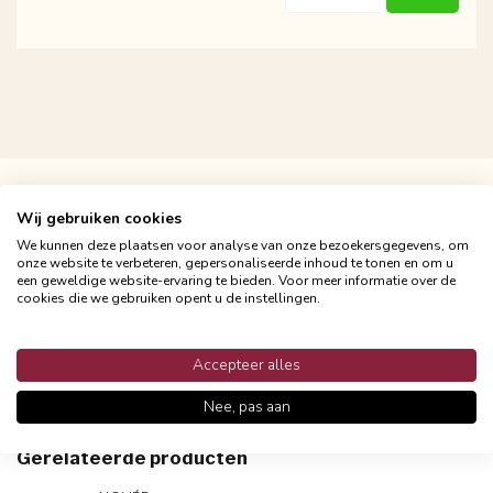
Gratis verzending vanaf €24,95
Snelle en betrouwbare bezorging met PostNL
Wij gebruiken cookies
We kunnen deze plaatsen voor analyse van onze bezoekersgegevens, om
onze website te verbeteren, gepersonaliseerde inhoud te tonen en om u
een geweldige website-ervaring te bieden. Voor meer informatie over de
cookies die we gebruiken opent u de instellingen.
Productomschrijving
Accepteer alles
Reviews
Nee, pas aan
Gerelateerde producten