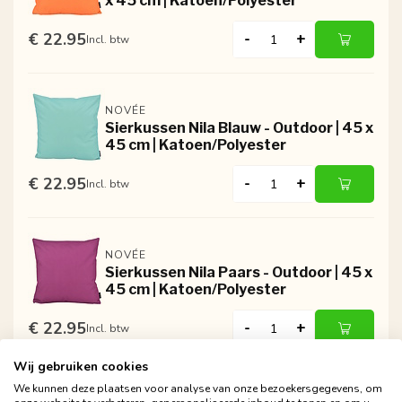
x 45 cm | Katoen/Polyester
€ 22.95
-
+
Incl. btw
NOVÉE
Sierkussen Nila Blauw - Outdoor | 45 x
45 cm | Katoen/Polyester
€ 22.95
-
+
Incl. btw
NOVÉE
Sierkussen Nila Paars - Outdoor | 45 x
45 cm | Katoen/Polyester
€ 22.95
-
+
Incl. btw
Wij gebruiken cookies
We kunnen deze plaatsen voor analyse van onze bezoekersgegevens, om