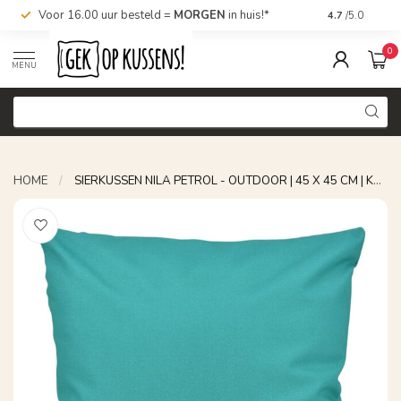
Voor 16.00 uur besteld =
MORGEN
in huis!*
Nu bestellen,
4.7
/5.0
0
MENU
HOME
/
SIERKUSSEN NILA PETROL - OUTDOOR | 45 X 45 CM | KATOEN/POLYESTER