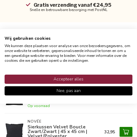
Gratis verzending vanaf €24,95
Snelle en betrouwbare bezorging met PostNL
Wij gebruiken cookies
Productomschrijving
We kunnen deze plaatsen voor analyse van onze bezoekersgegevens, om
onze website te verbeteren, gepersonaliseerde inhoud te tonen en om u
Reviews
een geweldige website-ervaring te bieden. Voor meer informatie over de
cookies die we gebruiken opent u de instellingen.
Gerelateerde producten
Accepteer alles
GEK OP KUSSENS!
Nee, pas aan
Sierkussen Velvet Zwart | 45 x
22,95
45 cm | Velvet/Polyester
Op voorraad
NOVÉE
Sierkussen Velvet Boucle
Zwart/Zwart | 45 x 45 cm |
32,95
Velvet/Polyester