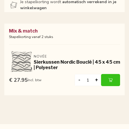
Je stapelkorting wordt
automatisch verrekend in je
winkelwagen
Mix & match
Stapelkorting vanaf 2 stuks
NOVÉE
Sierkussen Nordic Bouclé | 45 x 45 cm
| Polyester
€ 27.95
-
+
Incl. btw