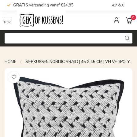
GRATIS
verzending vanaf €24,95
Voor 16.00 uu
4.7
/5.0
0
MENU
HOME
/
SIERKUSSEN NORDIC BRAID | 45 X 45 CM | VELVET/POLYESTER