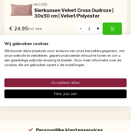
NOVÉE
Sierkussen Velvet Cross Oudroze |
30x50 cm | Velvet/Polyester
€ 24.95
-
+
Incl. btw
Wij gebruiken cookies
We kunnen deze plaatsen voor analyse van onze bezoekersgegevens, om
NOVÉE
onze website te verbeteren, gepersonaliseerde inhoud te tonen en om u
Sierkussen Velvet Cross Petrol |
een geweldige website-ervaring te bieden. Voor meer informatie over de
30x50 cm | Velvet/Polyester
cookies die we gebruiken opent u de instellingen.
€ 24.95
-
+
Incl. btw
Accepteer alles
Nee, pas aan
Persoonlijke klantenservices