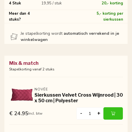
4 Stuk
19,95 / stuk
20,- korting
Meer dan 4
5,- korting per
stuks?
sierkussen
Je stapelkorting wordt
automatisch verrekend in je
winkelwagen
Mix & match
Stapelkorting vanaf 2 stuks
NOVÉE
Sierkussen Velvet Cross Wijnrood | 30
x 50 cm | Polyester
€ 24.95
-
+
Incl. btw