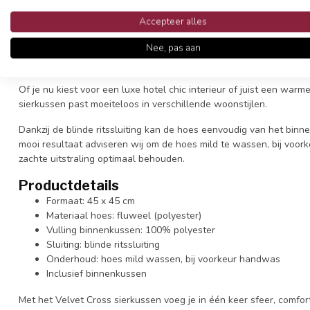
gebruiken op de bank, fauteuil of het bed.
Accepteer alles
De zachte fluwelen stof heeft een subtiele glans die zorgt voor e
Nee, pas aan
met een stijlvol ruitpatroon, terwijl de achterkant een rustige, eff
eenvoudig te combineren met andere kleuren en woonaccessoire
Of je nu kiest voor een luxe hotel chic interieur of juist een warm
sierkussen past moeiteloos in verschillende woonstijlen.
Dankzij de blinde ritssluiting kan de hoes eenvoudig van het bin
mooi resultaat adviseren wij om de hoes mild te wassen, bij voork
zachte uitstraling optimaal behouden.
Productdetails
Formaat: 45 x 45 cm
Materiaal hoes: fluweel (polyester)
Vulling binnenkussen: 100% polyester
Sluiting: blinde ritssluiting
Onderhoud: hoes mild wassen, bij voorkeur handwas
Inclusief binnenkussen
Met het Velvet Cross sierkussen voeg je in één keer sfeer, comfort