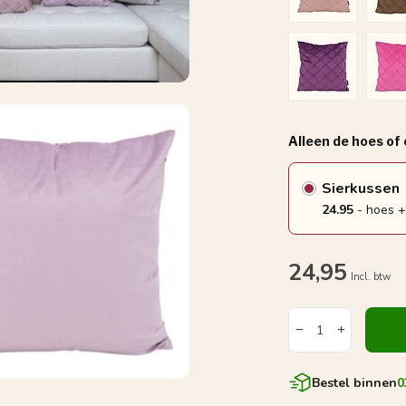
Alleen de hoes of
Sierkussen
24.95
- hoes +
24,95
Incl. btw
Bestel binnen
0