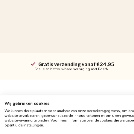
Gratis verzending vanaf €24,95
Snelle en betrouwbare bezorging met PostNL
Wij gebruiken cookies
Productomschrijving
We kunnen deze plaatsen voor analyse van onze bezoekersgegevens, om on
website te verbeteren, gepersonaliseerde inhoud te tonen en om u een gewel
Velvet Cross sierkussen – luxe, zacht & stijl
website-ervaring te bieden. Voor meer informatie over de cookies die we gebr
Geef je interieur direct een warme en elegante uitstraling met het
opent u de instellingen.
is voorzien van een luxe fluwelen kussenhoes en een comfortabel