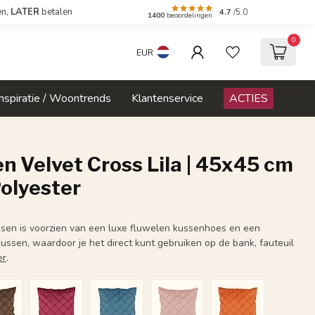
en,
LATER
betalen
4.7
/5.0
1400
beoordelingen
0
EUR
Inspiratie / Woontrends
Klantenservice
ACTIES
n Velvet Cross Lila | 45x45 cm
Polyester
ussen is voorzien van een luxe fluwelen kussenhoes en een
ussen, waardoor je het direct kunt gebruiken op de bank, fauteuil
er
.