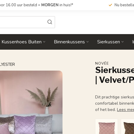
or 16.00 uur besteld =
MORGEN
in huis!*
Nu bestell
Kussenhoes Buiten
Binnenkussens
Sierkussen
NOVÉE
OLYESTER
Sierkusse
| Velvet/
Dit prachtige sierk
comfortabel binnenk
of het bed.
Lees me