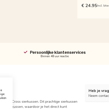
€ 24.95
Incl. btw
Persoonlijke klantenservices
Binnen 48 uur reactie
ze
Heb je vrag
dige
vol
Neem contac
uiken
 Velvet Cross sierkussen. Dit prachtige sierkussen
 binnenkussen, waardoor je het direct kunt