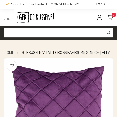
Voor 16.00 uur besteld =
MORGEN
in huis!*
Nu bestellen,
4.7
/5.0
0
MENU
HOME
/
SIERKUSSEN VELVET CROSS PAARS | 45 X 45 CM | VELVET/POLYESTER