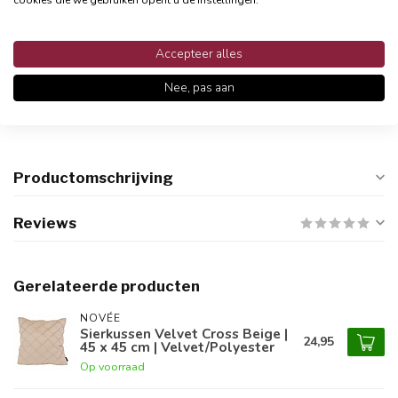
cookies die we gebruiken opent u de instellingen.
Accepteer alles
Persoonlijke klantenservices
Nee, pas aan
Binnen 48 uur reactie
Productomschrijving
Reviews
Gerelateerde producten
NOVÉE
Sierkussen Velvet Cross Beige |
24,95
45 x 45 cm | Velvet/Polyester
Op voorraad