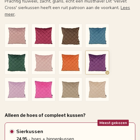
Prachtig fluweel, zacht, glans, echt een musthave! Dit 'Velvet
Cross' sierkussen heeft een ruit patroon aan de voorkant.
Lees
meer
.
Alleen de hoes of compleet kussen?
Meest gekozen
Sierkussen
24.95
- hoes + binnenkussen