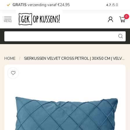
GRATIS
verzending vanaf €24,95
Voor 16.00 uu
4.7
/5.0
0
MENU
HOME
/
SIERKUSSEN VELVET CROSS PETROL | 30X50 CM | VELVET/POLYESTER