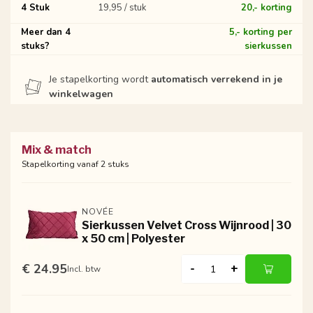
4 Stuk
19,95 / stuk
20,- korting
Meer dan 4
5,- korting per
stuks?
sierkussen
Je stapelkorting wordt
automatisch verrekend in je
winkelwagen
Mix & match
Stapelkorting vanaf 2 stuks
NOVÉE
Sierkussen Velvet Cross Wijnrood | 30
x 50 cm | Polyester
€ 24.95
-
+
Incl. btw