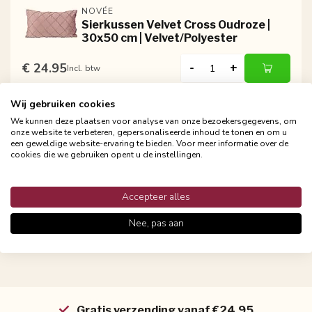
NOVÉE
Sierkussen Velvet Cross Oudroze |
30x50 cm | Velvet/Polyester
€ 24.95
-
+
Incl. btw
Wij gebruiken cookies
We kunnen deze plaatsen voor analyse van onze bezoekersgegevens, om
NOVÉE
onze website te verbeteren, gepersonaliseerde inhoud te tonen en om u
Sierkussen Velvet Cross Lichtroze |
een geweldige website-ervaring te bieden. Voor meer informatie over de
30x50 cm | Velvet/Polyester
cookies die we gebruiken opent u de instellingen.
€ 24.95
-
+
Incl. btw
Accepteer alles
Nee, pas aan
Gratis verzending vanaf €24,95