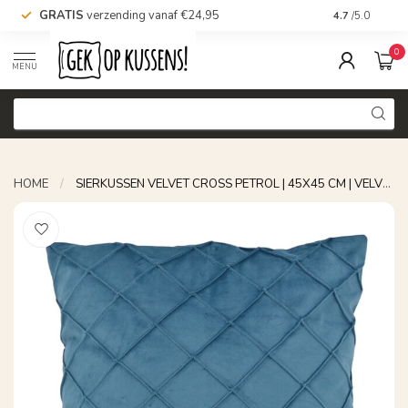
GRATIS
verzending vanaf €24,95
Voor 16.00 uu
4.7
/5.0
0
MENU
HOME
/
SIERKUSSEN VELVET CROSS PETROL | 45X45 CM | VELVET/POLYESTER