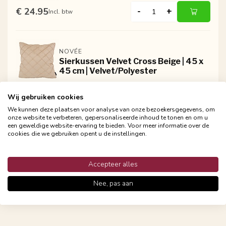
€ 24.95
-
+
Incl. btw
NOVÉE
Sierkussen Velvet Cross Beige | 45 x
45 cm | Velvet/Polyester
€ 24.95
-
+
Incl. btw
Wij gebruiken cookies
We kunnen deze plaatsen voor analyse van onze bezoekersgegevens, om
onze website te verbeteren, gepersonaliseerde inhoud te tonen en om u
een geweldige website-ervaring te bieden. Voor meer informatie over de
NOVÉE
cookies die we gebruiken opent u de instellingen.
Sierkussen Velvet Cross Bruin | 45 x
45 cm | Velvet/Polyester
Accepteer alles
€ 24.95
-
+
Incl. btw
Nee, pas aan