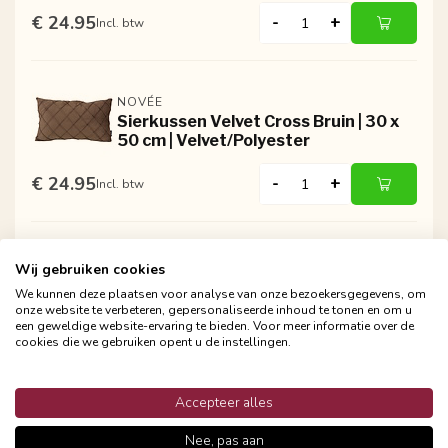
€ 24.95
-
+
Incl. btw
NOVÉE
Sierkussen Velvet Cross Bruin | 30 x
50 cm | Velvet/Polyester
€ 24.95
-
+
Incl. btw
NOVÉE
Wij gebruiken cookies
Sierkussen Velvet Cross Roze | 30 x
We kunnen deze plaatsen voor analyse van onze bezoekersgegevens, om
50 cm | Velvet/Polyester
onze website te verbeteren, gepersonaliseerde inhoud te tonen en om u
een geweldige website-ervaring te bieden. Voor meer informatie over de
€ 24.95
-
+
cookies die we gebruiken opent u de instellingen.
Incl. btw
Accepteer alles
Nee, pas aan