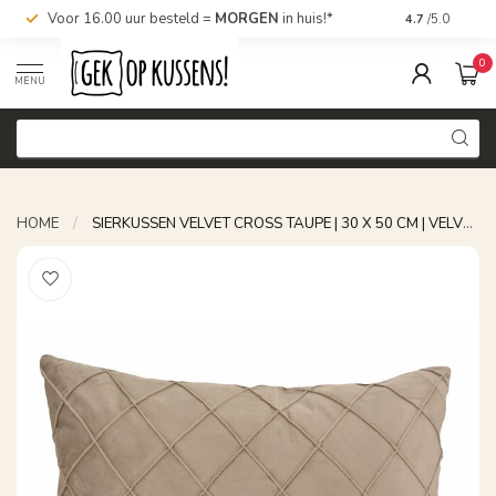
Voor 16.00 uur besteld =
MORGEN
in huis!*
Nu bestellen,
4.7
/5.0
0
MENU
HOME
/
SIERKUSSEN VELVET CROSS TAUPE | 30 X 50 CM | VELVET/POLYESTER