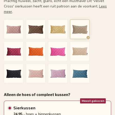
Prachtig fluweel, zacht, glans, echt een musthave! Dit 'Velvet
Cross' sierkussen heeft een ruit patroon aan de voorkant.
Lees
meer
.
Alleen de hoes of compleet kussen?
Meest gekozen
Sierkussen
24.95
- hoes + binnenkussen