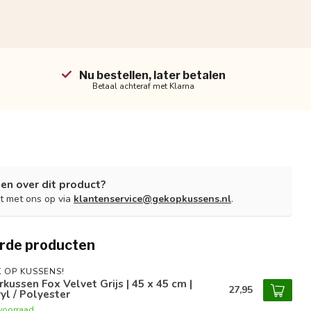
Nu bestellen, later betalen
Betaal achteraf met Klarna
en over dit product?
t met ons op via
klantenservice@gekopkussens.nl
.
rde producten
 OP KUSSENS!
rkussen Fox Velvet Grijs | 45 x 45 cm |
27,95
yl / Polyester
voorraad