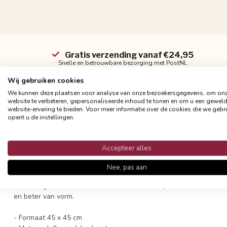
Gratis verzending vanaf €24,95
Snelle en betrouwbare bezorging met PostNL
Wij gebruiken cookies
We kunnen deze plaatsen voor analyse van onze bezoekersgegevens, om on
website te verbeteren, gepersonaliseerde inhoud te tonen en om u een gewel
website-ervaring te bieden. Voor meer informatie over de cookies die we gebr
opent u de instellingen.
Productomschrijving
Een prachtige velvet sierkussen met schelpen patroon, afgewerkt 
Accepteer alles
interieur helemaal af.
Nee, pas aan
Dit sierkussen is gemaakt van velvet stof met een ingeweven shell
ritssluiting. Je kunt de kussenhoes het beste op een milde manier
en beter van vorm.
- Formaat 45 x 45 cm