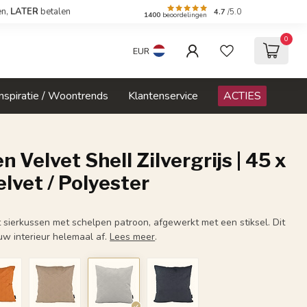
en,
LATER
betalen
4.7
/5.0
1400
beoordelingen
0
EUR
Inspiratie / Woontrends
Klantenservice
ACTIES
n Velvet Shell Zilvergrijs | 45 x
elvet / Polyester
t sierkussen met schelpen patroon, afgewerkt met een stiksel. Dit
uw interieur helemaal af.
Lees meer
.