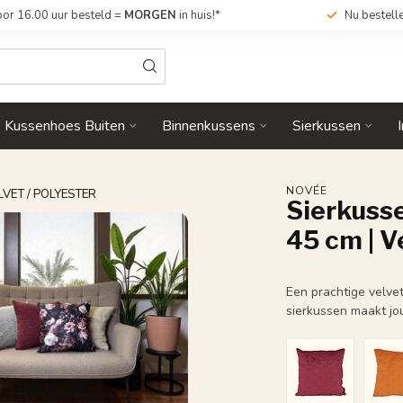
or 16.00 uur besteld =
MORGEN
in huis!*
Nu bestell
Kussenhoes Buiten
Binnenkussens
Sierkussen
NOVÉE
ELVET / POLYESTER
Sierkusse
45 cm | V
Een prachtige velve
sierkussen maakt jo