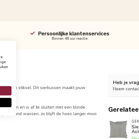
Persoonlijke klantenservices
Binnen 48 uur reactie
ze
dige
uiken
Heb je vrag
met een stiksel. Dit sierkussen maakt jouw
Neem contac
 patroon en is af te sluiten met een blinde
Gerelatee
 op de hand wassen, zo blijft de hoes langer mooi
GEK
Sie
Acr
Op 